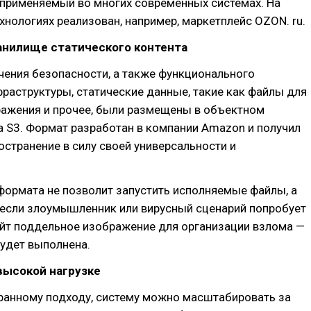
, применяемый во многих современных системах. На
хнологиях реализован, например, маркетплейс OZON. ru.
анилище статического контента
чения безопасности, а также функционального
раструктуры, статические данные, такие как файлы для
ражения и прочее, были размещены в объектном
а S3. Формат разработан в компании Amazon и получил
странение в силу своей универсальности и
формата не позволит запустить исполняемые файлы, а
о если злоумышленник или вирусный сценарий попробует
айт поддельное изображение для организации взлома —
удет выполнена.
высокой нагрузке
ранному подходу, систему можно масштабировать за