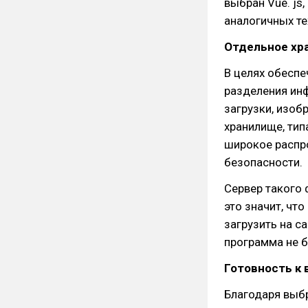
выбран Vue. js
аналогичных те
Отдельное хр
В целях обеспе
разделения инф
загрузки, изоб
хранилище, тип
широкое распро
безопасности.
Сервер такого 
это значит, чт
загрузить на с
программа не б
Готовность к 
Благодаря выб