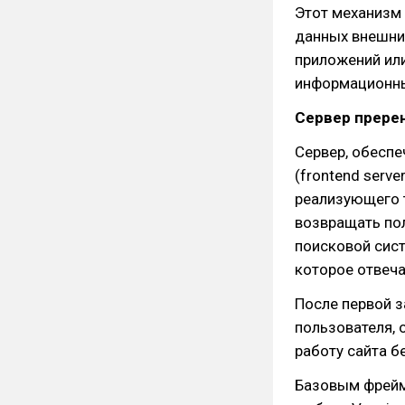
Этот механизм
данных внешни
приложений или
информационны
Сервер прере
Сервер, обесп
(frontend serve
реализующего т
возвращать пол
поисковой сист
которое отвеча
После первой з
пользователя, 
работу сайта б
Базовым фрейм