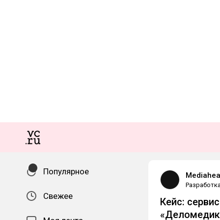
Популярное
Mediahea
Разработк
Свежее
Кейс: серви
«Деломедика