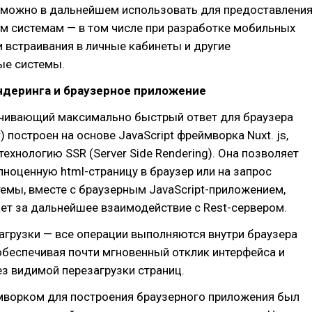
 можно в дальнейшем использовать для предоставлени
м системам — в том числе при разработке мобильных
 встраивания в личные кабинеты и другие
е системы.
ндеринга и браузерное приложение
ечивающий максимально быстрый ответ для браузера
r) построен на основе JavaScript фреймворка Nuxt. js,
ехнологию SSR (Server Side Rendering). Она позволяет
ноценную html-страницу в браузер или на запрос
емы, вместе с браузерным JavaScript-приложением,
ет за дальнейшее взаимодействие с Rest-сервером.
агрузки — все операции выполняются внутри браузера
обеспечивая почти мгновенный отклик интерфейса и
ез видимой перезагрузки страниц.
ворком для построения браузерного приложения был