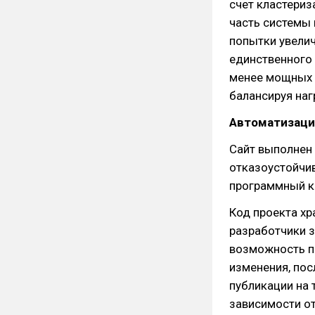
счет кластериз
часть системы 
попытки увели
единственного
менее мощных 
балансируя наг
Автоматизация
Сайт выполнен 
отказоустойчив
программный к
Код проекта хр
разработчики 
возможность п
изменения, пос
публикации на 
зависимости о