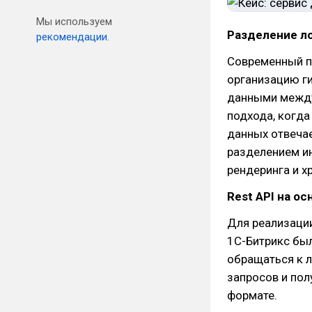
Мы используем
Разделение ло
рекомендации.
Современный п
организацию г
данными между
подхода, когда
данных отвечае
разделением ин
рендеринга и х
Rest API на о
Для реализаци
1С-Битрикс был
обращаться к 
запросов и по
формате.