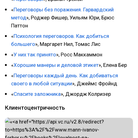
«
Переговоры без поражения. Гарвардский
метод
», Роджер Фишер, Уильям Юри, Брюс
Паттон
«
Психология переговоров. Как добиться
большего
», Маргарет Нил, Томас Лис
«
У них так принято
», Росс Маккаммон
«
Хорошие манеры и деловой этикет
», Елена Бер
«
Переговоры каждый день. Как добиваться
своего в любой ситуации
», Джеймс Фройнд
«
Спасите заложника
», Джордж Колризер
Клиентоцентричность