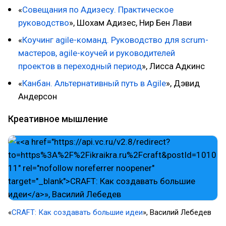
«
Совещания по Адизесу. Практическое
руководство
», Шохам Адизес, Нир Бен Лави
«
Коучинг agile-команд. Руководство для scrum-
мастеров, agile-коучей и руководителей
проектов в переходный период
», Лисса Адкинс
«
Канбан. Альтернативный путь в Agile
», Дэвид
Андерсон
Креативное мышление
«​
CRAFT: Как создавать большие идеи
», Василий Лебедев