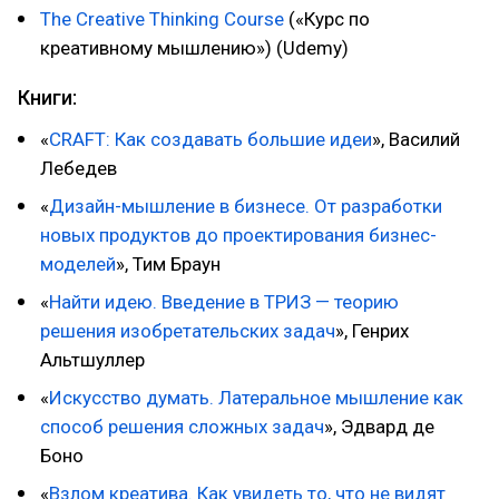
The Creative Thinking Course
(«Курс по
креативному мышлению») (Udemy)
Книги:
«
CRAFT: Как создавать большие идеи
», Василий
Лебедев
«
Дизайн-мышление в бизнесе. От разработки
новых продуктов до проектирования бизнес-
моделей
», Тим Браун
«
Найти идею. Введение в ТРИЗ — теорию
решения изобретательских задач
», Генрих
Альтшуллер
«
Искусство думать. Латеральное мышление как
способ решения сложных задач
», Эдвард де
Боно
«
Взлом креатива. Как увидеть то, что не видят