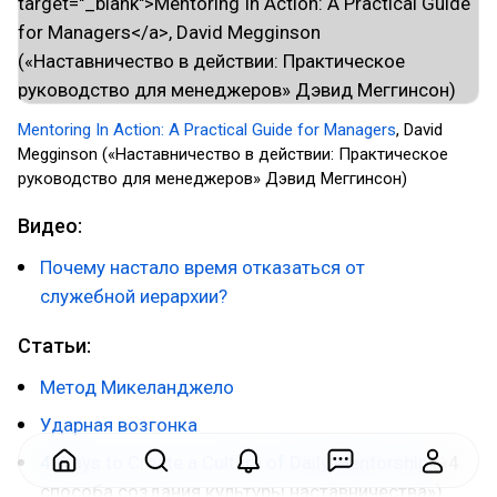
Mentoring In Action: A Practical Guide for Managers
, David
Megginson («Наставничество в действии: Практическое
руководство для менеджеров» Дэвид Меггинсон)
Видео:
Почему настало время отказаться от
служебной иерархии?
Статьи:
Метод Микеланджело
Ударная возгонка
4 Ways to Create a Culture of Daily Mentorship
(«4
cпособа создания культуры наставничества»)