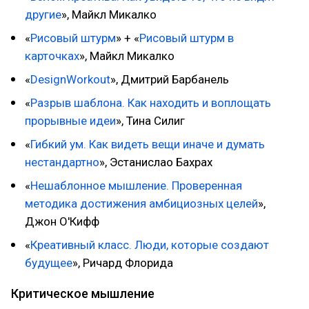
другие
», Майкл Микалко
«
Рисовый штурм
» + «
Рисовый штурм в
карточках
», Майкл Микалко
«
DesignWorkout
», Дмитрий Барбанель
«
Разрыв шаблона. Как находить и воплощать
прорывные идеи
», Тина Силиг
«
Гибкий ум. Как видеть вещи иначе и думать
нестандартно
», Эстанислао Бахрах
«
Нешаблонное мышление. Проверенная
методика достижения амбициозных целей
»,
Джон О'Кифф
«
Креативный класс. Люди, которые создают
будущее
», Ричард Флорида
Критическое мышление