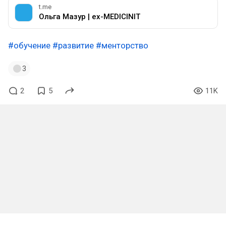
t.me
Ольга Мазур | ex-MEDICINIT
#обучение
#развитие
#менторство
3
2
5
11K