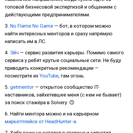
топовой бизнесовой экспертизой и общением с
действующими предпринимателями.
3.
No Flame No Game
— бот, в котором можно
найти интересных менторов и сразу напрямую
написать им в ЛС.
4.
Эйч
— сервис развития карьеры. Помимо самого
сервиса у ребят крутые социальные сети. Не буду
приводить конкретные рекомендации —
посмотрите их
YouTube
, там огонь.
5.
getmentor
— открытое сообщество IT-
наставников, зайхетевшее меня (с кем не бывает)
за поиск стажёра в Solvery. 🙃
6. Найти ментора можно и на карьерном
маркетплейсе от HeadHunter-а
.
7. Хабр тоже не остался в стороне и запустил