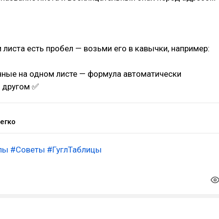
и листа есть пробел — возьми его в кавычки, например:
ные на одном листе — формула автоматически
а другом ✅
легко
лы
#Советы
#ГуглТаблицы