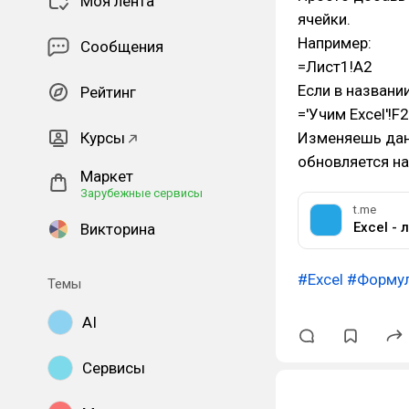
Моя лента
ячейки.
Например:
Сообщения
=Лист1!A2
Если в названи
Рейтинг
='Учим Excel'!F2
Курсы
Изменяешь дан
обновляется н
Маркет
Зарубежные сервисы
t.me
Excel - 
Викторина
#Excel
#Форму
Темы
AI
Сервисы