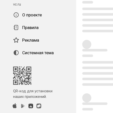
vc.ru
О проекте
Правила
Реклама
Системная тема
QR-код для установки
наших приложений.