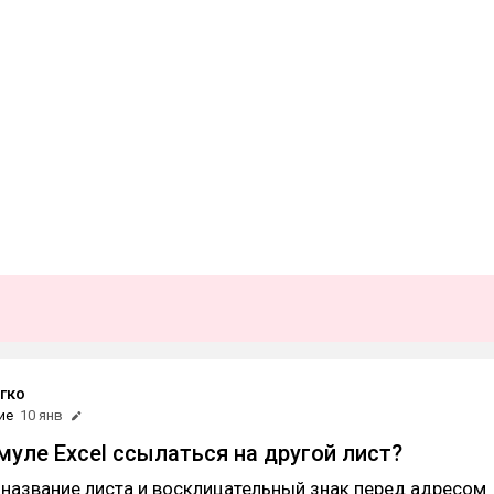
егко
ие
10 янв
муле Excel ссылаться на другой лист?
название листа и восклицательный знак перед адресом