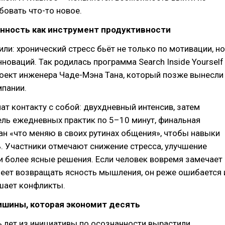
бовать что-то новое.
анность как инструмент продуктивности
или: хронический стресс бьёт не только по мотивации, но
нноваций. Так родилась программа Search Inside Yourself
роект инженера Чаде-Мэна Тана, который позже вынесли
мпании.
ат контакту с собой: двухдневный интенсив, затем
ль ежедневных практик по 5–10 минут, финальная
ан «что меняю в своих рутинах общения», чтобы навыки
. Участники отмечают снижение стресса, улучшение
 более ясные решения. Если человек вовремя замечает
меет возвращать ясность мышления, он реже ошибается 
шает конфликты.
ишины, которая экономит десять
ь лет из инициативы по осознанности вырастили