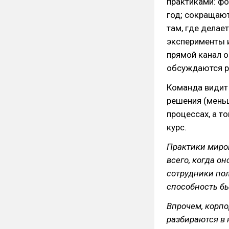
практиками: фо
год; сокращают
там, где делае
эксперименты 
прямой канал о
обсуждаются р
Команда видит
решения (меньш
процессах, а т
курс.
Практики миро
всего, когда о
сотрудники пол
способность б
Впрочем, корпо
разбираются в 