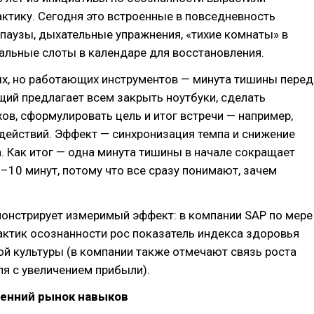
ктику. Сегодня это встроенные в повседневность
паузы, дыхательные упражнения, «тихие комнаты» в
альные слоты в календаре для восстановления.
ых, но работающих инструментов — минута тишины перед
щий предлагает всем закрыть ноутбуки, сделать
ов, сформулировать цель и итог встречи — например,
 действий. Эффект — синхронизация темпа и снижение
 Как итог — одна минута тишины в начале сокращает
–10 минут, потому что все сразу понимают, зачем
онстрирует измеримый эффект: в компании SAP по мере
ктик осознанности рос показатель индекса здоровья
й культуры (в компании также отмечают связь роста
ля с увеличением прибыли).
тренний рынок навыков