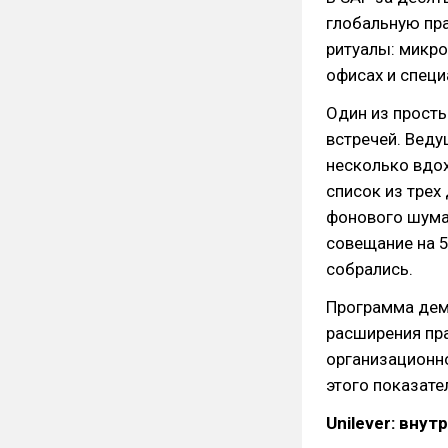
глобальную пра
ритуалы: микро
офисах и специ
Один из прост
встречей. Веду
несколько вдох
список из трех
фонового шума.
совещание на 5
собрались.
Программа дем
расширения пра
организационно
этого показате
Unilever: вну