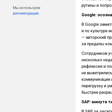
рутины и попро
Мы используем
рекомендации.
Google: осозн
В Google замет
и по культуре и
— авторский п
за пределы ко
Сотрудников уч
несколько неде
рефлексия и пл
не выветрились
коммуникации и
перегрузку и у
быстрее разре
SAP: минута т
В SAP за десят