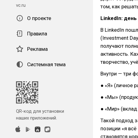
vc.ru
том, как решат
О проекте
LinkedIn: день
В LinkedIn пош
Правила
(Investment Da
получают полны
Реклама
активность. Ка
творчество, учё
Системная тема
Внутри — три ф
● «Я» (личное р
● «Мы» (проду
● «Мир» (вклад
QR-код для установки
наших приложений.
Такой подход з
позиции «я всё
становятся нор