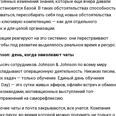
тоянных изменений знания, которые ещё вчера давали
становятся базой. В таких обстоятельствах способность
ваться, пересобирать себя под новые обстоятельства
в ключевую компетенцию — как для отдельного
ак и для целой организации.
ации реагируют на это системно: они перестраивают
тобы под развитие выделялось реальное время и ресурс.
nson: день, когда замолкают чаты
тысяч сотрудников Johnson & Johnson по всему миру
кладывают операционную деятельность. Никаких писем,
х задач — только обучение. Единый день обучения
ng Day) — это сутки живых эфиров, офлайн-встреч и обмен
командами, мотивационных выступлений топ-
упражнений на саморефлексию.
бочие чаты и почта закрываются, все учатся. Компания
ку паузу, во время которой можно подумать не только о