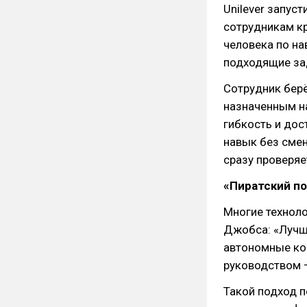
Unilever запус
сотрудникам к
человека по на
подходящие зад
Сотрудник берё
назначенным на
гибкость и дос
навык без смен
сразу проверяе
«Пиратский по
Многие техноло
Джобса: «Лучше
автономные ком
руководством —
Такой подход 