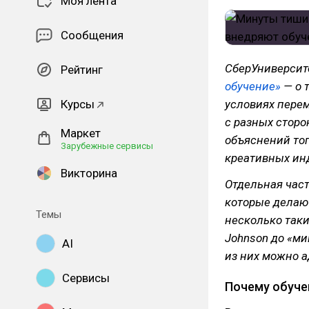
Моя лента
Сообщения
СберУниверсит
Рейтинг
обучение»
— о 
Курсы
условиях перем
с разных стор
Маркет
объяснений тог
Зарубежные сервисы
креативных ин
Викторина
Отдельная час
которые делаю
Темы
несколько таки
Johnson до «ми
AI
из них можно а
Сервисы
Почему обуче