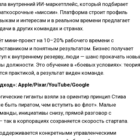
тила внутренний ИИ-маркетплейс, который подбирает
раткосрочные «миссии». Платформа строит профиль
выкам и интересам и в реальном времени предлагает
ачи в других командах и странах.
т мини-проект на 10–20% рабочего времени с
ставником и понятным результатом. Бизнес получает
туп к внутреннему резерву, люди — шанс прокачать новы
ы должности. Это обучение в «боевых условиях»: теори
тся практикой, а результат виден команде.
дход»: Apple/Pixar/YouTube/Google
гические гиганты взяли за ориентир принцип Стива
 быть пиратом, чем вступить во флот». Малые
анды, инициативы снизу, прямой разговор с
 так в корпорациях сохраняется скорость стартапа.
поддерживается конкретными управленческими