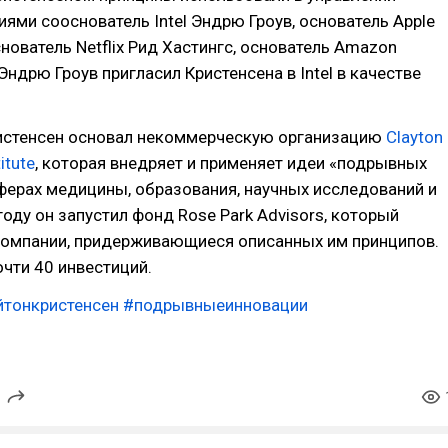
ями сооснователь Intel Эндрю Гроув, основатель Apple
нователь Netflix Рид Хастингс, основатель Amazon
ндрю Гроув пригласил Кристенсена в Intel в качестве
ристенсен основал некоммерческую организацию
Clayton
itute
, которая внедряет и применяет идеи «подрывных
ферах медицины, образования, научных исследований и
 году он запустил фонд Rose Park Advisors, который
 компании, придерживающиеся описанных им принципов.
чти 40 инвестиций.
йтонкристенсен
#подрывныеинновации