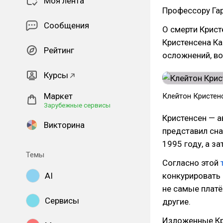
Моя лента
Профессору Га
Сообщения
О смерти Крис
Кристенсена Ка
Рейтинг
осложнений, во
Курсы
Маркет
Клейтон Кристен
Зарубежные сервисы
Кристенсен — а
Викторина
представил сн
1995 году, а за
Темы
Согласно этой
AI
конкурировать 
не самые платё
Сервисы
другие.
Изложенные Кр