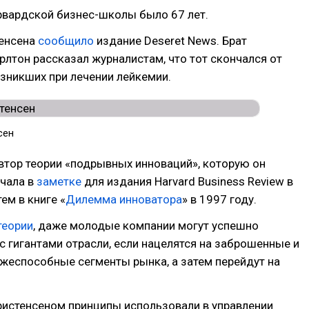
рвардской бизнес-школы было 67 лет.
тенсена
сообщило
издание Deseret News. Брат
рлтон рассказал журналистам, что тот скончался от
зникших при лечении лейкемии.
сен
втор теории «подрывных инноваций», которую он
ачала в
заметке
для издания Harvard Business Review в
тем в книге «
Дилемма инноватора
» в 1997 году.
теории
, даже молодые компании могут успешно
с гигантами отрасли, если нацелятся на заброшенные и
жеспособные сегменты рынка, а затем перейдут на
истенсеном принципы использовали в управлении