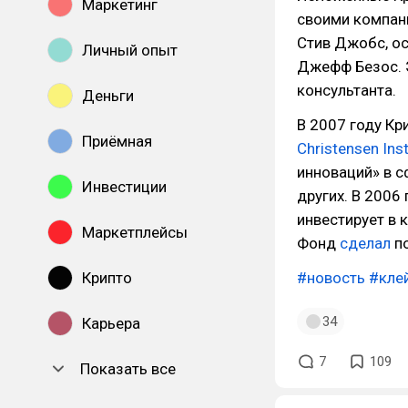
Маркетинг
своими компани
Стив Джобс, ос
Личный опыт
Джефф Безос. Э
консультанта.
Деньги
В 2007 году К
Приёмная
Christensen Inst
инноваций» в с
Инвестиции
других. В 2006
инвестирует в
Маркетплейсы
Фонд
сделал
по
Крипто
#новость
#кле
34
Карьера
7
109
Показать все