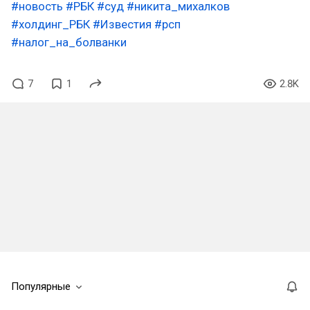
#новость
#РБК
#суд
#никита_михалков
#холдинг_РБК
#Известия
#рсп
#налог_на_болванки
7
1
2.8K
Популярные