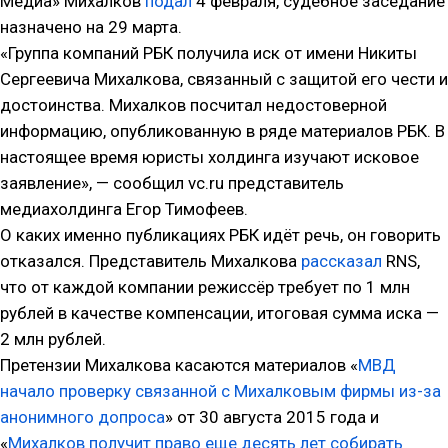
Медиа» Михалков
подал
4 февраля, судебное заседание
назначено на 29 марта.
«Группа компаний РБК получила иск от имени Никиты
Сергеевича Михалкова, связанный с защитой его чести и
достоинства. Михалков посчитал недостоверной
информацию, опубликованную в ряде материалов РБК. В
настоящее время юристы холдинга изучают исковое
заявление», — сообщил vc.ru представитель
медиахолдинга Егор Тимофеев.
О каких именно публикациях РБК идёт речь, он говорить
отказался. Представитель Михалкова
рассказал
RNS,
что от каждой компании режиссёр требует по 1 млн
рублей в качестве компенсации, итоговая сумма иска —
2 млн рублей.
Претензии Михалкова касаются материалов «
МВД
начало проверку связанной с Михалковым фирмы из-за
анонимного допроса
» от 30 августа 2015 года и
«
Михалков получит право еще десять лет собирать