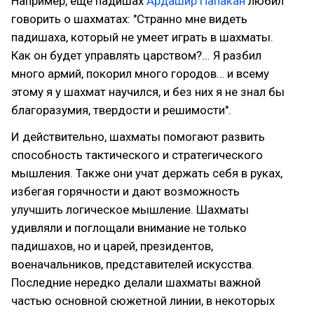
Например, еще падишах
Ардашир Папакан
любил
говорить о шахматах: "Странно мне видеть
падишаха, который не умеет играть в шахматы.
Как он будет управлять царством?... Я разбил
много армий, покорил много городов… и всему
этому я у шахмат научился, и без них я не знал бы
благора­зумия, твердости и решимости".
И действительно, шахматы помогают развить
способность тактического и стратегического
мышления. Также они учат держать себя в руках,
избегая горячности и дают возможность
улучшить логическое мышление. Шахматы
удивляли и поглощали внимание не только
падишахов, но и царей, президентов,
военачальников, представителей искусства.
Последние нередко делали шахматы важной
частью основной сюжетной линии, в некоторых