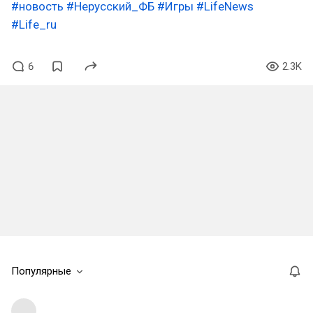
#новость
#Нерусский_ФБ
#Игры
#LifeNews
#Life_ru
6
2.3K
Популярные