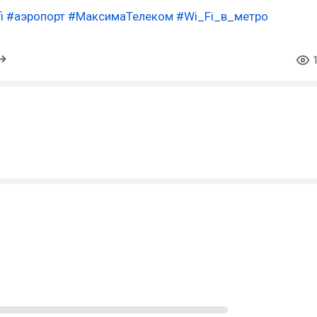
i
#аэропорт
#МаксимаТелеком
#Wi_Fi_в_метро