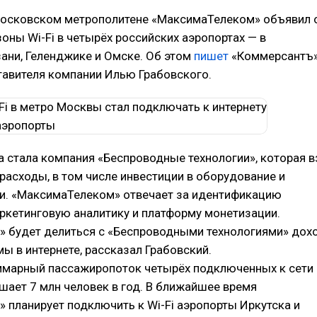
 московском метрополитене «МаксимаТелеком» объявил 
оны Wi-Fi в четырёх российских аэропортах — в
ани, Геленджике и Омске. Об этом
пишет
«Коммерсантъ»
тавителя компании Илью Грабовского.
а стала компания «Беспроводные технологии», которая в
расходы, в том числе инвестиции в оборудование и
ти. «МаксимаТелеком» отвечает за идентификацию
аркетинговую аналитику и платформу монетизации.
 будет делиться с «Беспроводными технологиями» дох
ы в интернете, рассказал Грабовский.
уммарный пассажиропоток четырёх подключенных к сети
шает 7 млн человек в год. В ближайшее время
 планирует подключить к Wi-Fi аэропорты Иркутска и