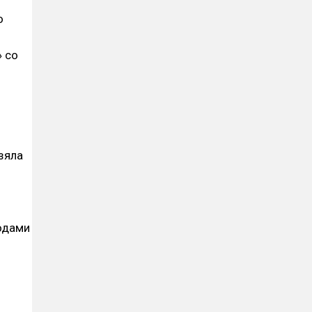
о
 со
зяла
одами