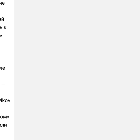
ие
ей
ь к
%
ле
 —
ikov
ком»
или