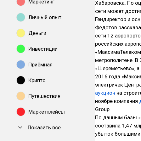
Маркетинг
Хабаровска. По оц
сети может достиг
Личный опыт
Гендиректор и ос
Федотов рассказал
Деньги
сети 12 аэропорто
российских аэроп
Инвестиции
«МаксимаТелеком» 
метрополитене. В
Приёмная
«Шереметьево», а 
2016 года «Макси
Крипто
электричек Центр
аукцион
на строите
Путешествия
ноябре компания
Group.
Маркетплейсы
По данным базы «
составила 1,47 мл
Показать все
убыток большими 