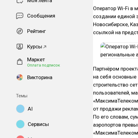
Моя лента
Оператор Wi-Fi в
Сообщения
создании единой з
Новосибирске, Каз
Рейтинг
ссылкой на предс
Курсы
Маркет
Оплата подписок
Партнёром проект
на себя основные 
Викторина
строительство се
пользователей, м
Темы
«МаксимаТелеком»
AI
от продажи реклам
По его словам, с
Сервисы
аэропортов превы
«МаксимаТелеком»