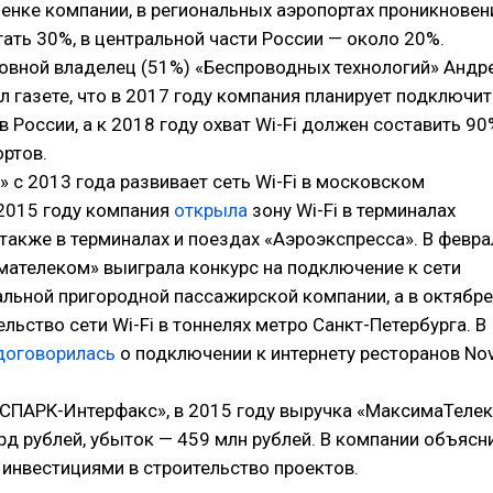
енке компании, в региональных аэропортах проникновен
ать 30%, в центральной части России — около 20%.
новной владелец (51%) «Беспроводных технологий» Андр
 газете, что в 2017 году компания планирует подключит
в России, а к 2018 году охват Wi-Fi должен составить 90
ортов.
с 2013 года развивает сеть Wi-Fi в московском
 2015 году компания
открыла
зону Wi-Fi в терминалах
также в терминалах и поездах «Аэроэкспресса». В февра
мателеком» выиграла конкурс на подключение к сети
альной пригородной пассажирской компании, а в октябре
льство сети Wi-Fi в тоннелях метро Санкт-Петербурга. В
договорилась
о подключении к интернету ресторанов Nov
СПАРК-Интерфакс», в 2015 году выручка «МаксимаТеле
рд рублей, убыток — 459 млн рублей. В компании объясн
инвестициями в строительство проектов.