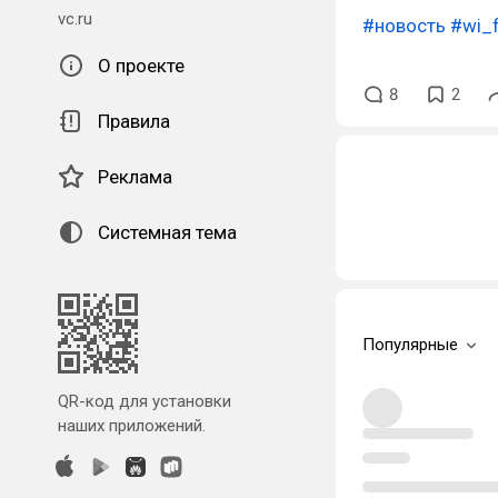
vc.ru
#новость
#wi_f
О проекте
8
2
Правила
Реклама
Системная тема
Популярные
QR-код для установки
наших приложений.