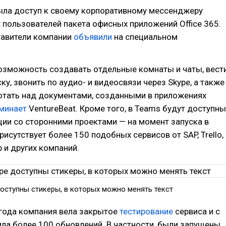
рыла доступ к своему корпоративному мессенджеру
 пользователей пакета офисных приложений Office 365.
тавители компании
объявили
на специальном
озможность создавать отдельные комнаты и чаты, вест
ку, звонить по аудио- и видеосвязи через Skype, а также
отать над документами, созданными в приложениях
минает
VentureBeat. Кроме того, в Teams будут доступны
ции со сторонними проектами — на момент запуска в
исутствует более 150 подобных сервисов от SAP, Trello,
p и других компаний.
оступны стикеры, в которых можно менять текст
 года компания вела закрытое
тестирование
сервиса и с
ила более 100 обновлений. В частности, были запущены