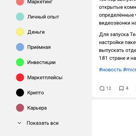
Маркетинг
открытые комна
определённые ч
Личный опыт
видеозвонки на
Деньги
Для запуска Te
настройки паке
Приёмная
выпускать отде
181 стране и н
Инвестиции
#новость
#mic
Маркетплейсы
12
4
Крипто
Карьера
Показать все