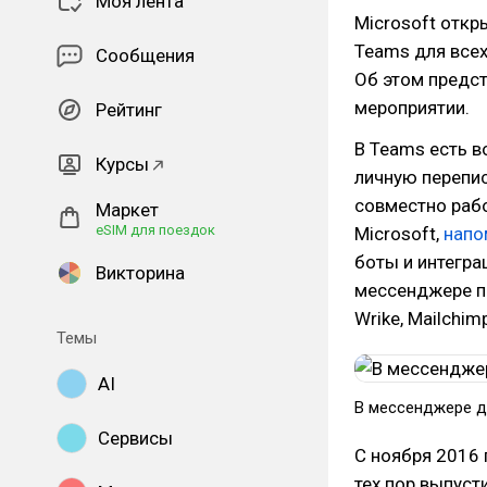
Моя лента
Microsoft отк
Teams для всех
Сообщения
Об этом предс
мероприятии.
Рейтинг
В Teams есть в
Курсы
личную перепис
совместно раб
Маркет
eSIM для поездок
Microsoft,
напо
боты и интегра
Викторина
мессенджере пр
Wrike, Mailchim
Темы
AI
В мессенджере д
Сервисы
С ноября 2016
тех пор выпуст