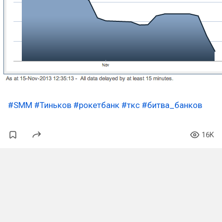
#SMM
#Тиньков
#рокетбанк
#ткс
#битва_банков
16K