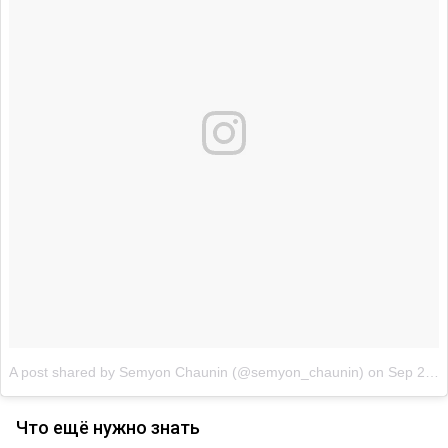
A post shared by Semyon Chaunin (@semyon_chaunin)
on
Sep 25, 2016 at 7:16am PDT
Что ещё нужно знать