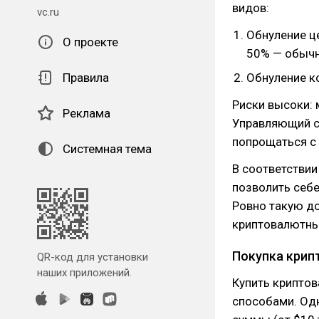
видов:
vc.ru
Обнуление ц
О проекте
50% — обычно
Правила
Обнуление ко
Риски высоки: 
Реклама
Управляющий с
попрощаться с
Системная тема
В соответстви
позволить себе
Ровно такую д
криптовалютны
Покупка кри
QR-код для установки
наших приложений.
Купить крипто
способами. Одн