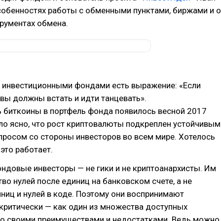
собенностях работы с обменными пунктами, биржами и о
рументах обмена.
 инвестиционными фондами есть выражение: «Если
 вы должны встать и идти танцевать».
ь биткоины в портфель фонда появилось весной 2017
ало ясно, что рост криптовалюты подкреплен устойчивым
просом со cтороны инвесторов во всем мире. Хотелось
 это работает.
ондовые инвесторы — не гики и не криптоанархисты. Им
во нулей после единиц на банковском счете, а не
ниц и нулей в коде. Поэтому они воспринимают
критически — как один из множества доступных
со своими преимуществами и недостатками. Ведь можно