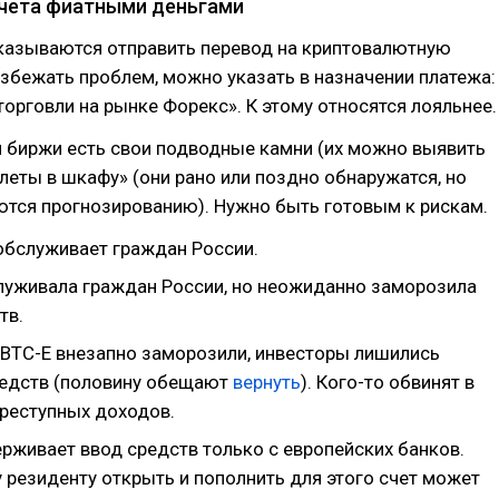
чета фиатными деньгами
тказываются отправить перевод на криптовалютную
збежать проблем, можно указать в назначении платежа:
торговли на рынке Форекс». К этому относятся лояльнее.
й биржи есть свои подводные камни (их можно выявить
елеты в шкафу» (они рано или поздно обнаружатся, но
ются прогнозированию). Нужно быть готовым к рискам.
 обслуживает граждан России.
служивала граждан России, но неожиданно заморозила
тв.
а BTC-E внезапно заморозили, инвесторы лишились
едств (половину обещают
вернуть
). Кого-то обвинят в
реступных доходов.
ерживает ввод средств только с европейских банков.
 резиденту открыть и пополнить для этого счет может