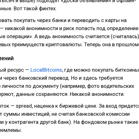
тысяч и выше) подходят «доски объявлений» и офлайн-
чные. Вот такой финтех.
ать покупать через банки и переводить с карты на
а — никакой анонимности и риск попасть под определение
е операции». А ведь анонимность считается (считалась
евых преимуществ криптовалюты. Теперь она в прошлом
лений
ый ресурс —
LocalBitcoins
, где можно покупать биткоины
и через банковский перевод. Но и здесь требуется
личности по документу (например, фото водительских
веряют, данные сохраняются. Никакой анонимности.
ток — spread, наценка к биржевой цене. За вход придетс
т суммы инвестиций, не считая банковской комиссии
ли у контрагента другой банк). На фондовом рынке такие
иемлемы.