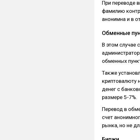
При переводе в
фамилию контра
анонимна и в о
Обменные пу
В этом случае 
администраторо
обменных пунк
Также установл
криптовалюту н
денег с банков
размере 5-7%.
Перевод в обме
счет анонимног
рынка, но не д
Биржи