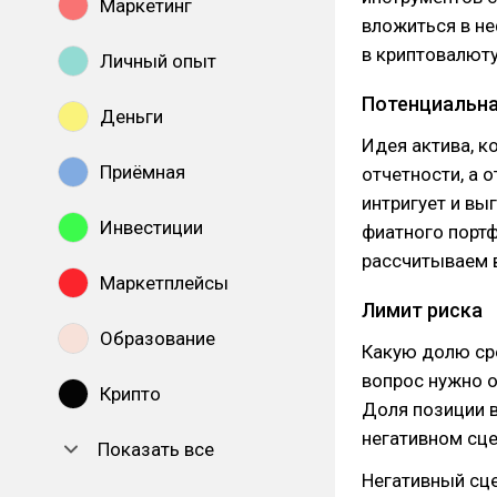
Маркетинг
вложиться в не
в криптовалюту
Личный опыт
Потенциальна
Деньги
Идея актива, к
Приёмная
отчетности, а 
интригует и вы
Инвестиции
фиатного порт
рассчитываем 
Маркетплейсы
Лимит риска
Образование
Какую долю сре
вопрос нужно о
Крипто
Доля позиции в
негативном сце
Показать все
Негативный сце