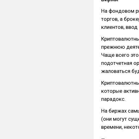
На фондовом р
торгов, а брок
клиентов, ввод
Криптовалютны
прежнюю деяте
Чаще всего это
подотчетная ор
жаловаться буд
Криптовалютны
которые актив
парадокс.
На биржах сам
(они могут су
времени, некот