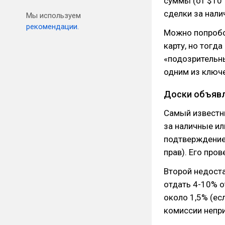
суммы (от $10 
сделки за нали
Мы используем
рекомендации.
Можно попробов
карту, но тогд
«подозрительны
одним из ключ
Доски объяв
Самый известн
за наличные ил
подтверждение 
прав). Его про
Второй недоста
отдать 4-10% о
около 1,5% (ес
комиссии непр