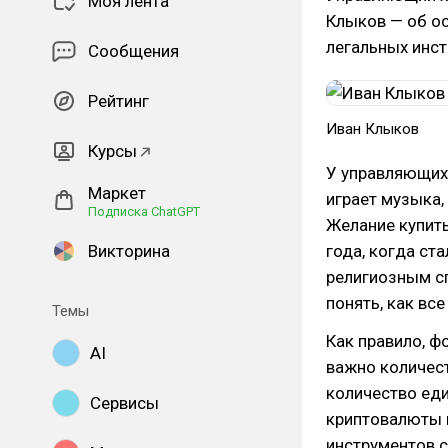
Моя лента
Клыков — об о
легальных инст
Сообщения
Рейтинг
Иван Клыков
Курсы
У управляющих
Маркет
играет музыка,
Подписка ChatGPT
Желание купит
Викторина
года, когда ст
религиозным с
понять, как все
Темы
Как правило, ф
AI
важно количест
количество еди
Сервисы
криптовалюты 
инструментов 