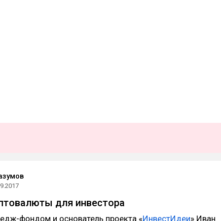
азумов
09.2017
птовалюты для инвестора
едж-фондом и основатель проекта «
ИнвестИдеи
» Иван