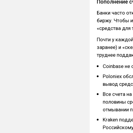
Пополнение с
Банки часто о
биржу. Чтобы и
«средства для 
Почти у каждо
заранее) и «ск
труднее подда
​Coinbase не
Poloniex об
вывод средс
Все счета н
половины ср
отмывании п
Kraken подд
Российскому