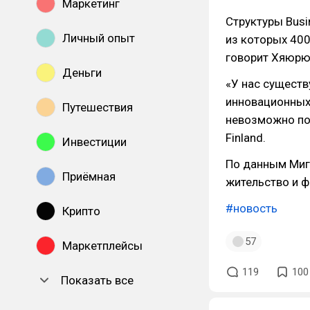
Маркетинг
Структуры Busi
Личный опыт
из которых 40
говорит Хяюрюн
Деньги
«У нас сущест
инновационных
Путешествия
невозможно пол
Finland.
Инвестиции
По данным Миг
Приёмная
жительство и 
#новость
Крипто
57
Маркетплейсы
119
100
Показать все