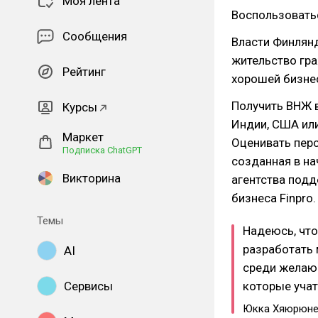
Моя лента
Воспользоватьс
Сообщения
Власти Финлянд
жительство гра
Рейтинг
хорошей бизне
Получить ВНЖ в
Курсы
Индии, США или
Маркет
Оценивать пер
Подписка ChatGPT
созданная в на
Викторина
агентства подд
бизнеса Finpro.
Темы
Надеюсь, что
разработать 
AI
среди желающ
Сервисы
которые учат
Юкка Хяюрюн