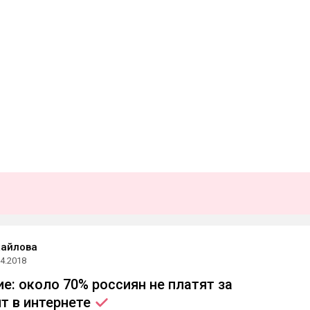
хайлова
04.2018
е: около 70% россиян не платят за
нт в
интернете