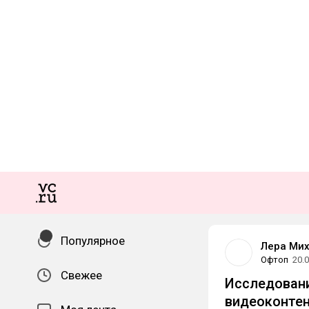
Популярное
Лера Ми
Офтоп
20.
Свежее
Исследовани
видеоконте