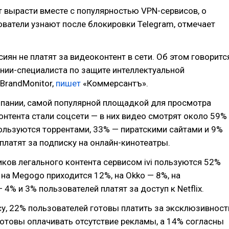
 вырасти вместе с популярностью VPN-сервисов, о
ватели узнают после блокировки Telegram, отмечает
иян не платят за видеоконтент в сети. Об этом говоритс
нии-специалиста по защите интеллектуальной
BrandMonitor,
пишет
«Коммерсантъ».
пании, самой популярной площадкой для просмотра
онтента стали соцсети — в них видео смотрят около 59%
ользуются торрентами, 33% — пиратскими сайтами и 9%
платят за подписку на онлайн-кинотеатры.
ков легального контента сервисом ivi пользуются 52%
 на Megogo приходится 12%, на Okko — 8%, на
 4% и 3% пользователей платят за доступ к Netflix.
у, 22% пользователей готовы платить за эксклюзивност
готовы оплачивать отсутствие рекламы, а 14% согласны