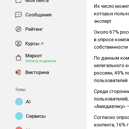
Моя лента
Их число может
которых пользо
Сообщения
эксперт.
Рейтинг
Около 67% росс
в опросе компа
Курсы
собственности 
Маркет
По данным ком
Оплата подписок
нелегального к
Викторина
россиян, 49% п
пользователей 
Темы
Среди сторонни
пользователей,
AI
«Амедиатеку» —
Сервисы
Согласно опрос
контента, 16% 