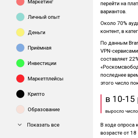
Маркетинг
перейти на пла
вариантов.
Личный опыт
Около 70% ауди
контент, в кат
Деньги
По данным Bran
Приёмная
VPN-сервисами.
составляет 22%
Инвестиции
«Роскомсвобод
последнее врем
Маркетплейсы
этого число по
Крипто
в 10-15
Образование
выросло число
Показать все
В ходе опроса 
возрасте от 18