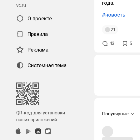
года.
vc.ru
#новость
О проекте
21
Правила
43
5
Реклама
Системная тема
QR-код для установки
Популярные
наших приложений.