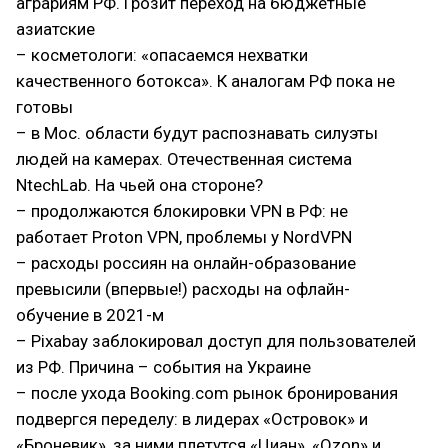
аграриям РФ. Грозит переход на бюджетные
азиатские
– косметологи: «опасаемся нехватки
качественного ботокса». К аналогам РФ пока не
готовы
– в Мос. области будут распознавать силуэты
людей на камерах. Отечественная система
NtechLab. На чьей она стороне?
– продолжаются блокировки VPN в РФ: не
работает Proton VPN, проблемы у NordVPN
– расходы россиян на онлайн-образование
превысили (впервые!) расходы на офлайн-
обучение в 2021-м
– Pixabay заблокировал доступ для пользователей
из РФ. Причина – события на Украине
– после ухода Booking.com рынок бронирования
подвергся переделу: в лидерах «Островок» и
«Броневик», за ними плетутся «Циан», «Ozon» и