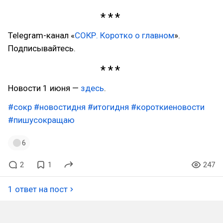
Telegram-канал «
СОКР. Коротко о главном
».
Подписывайтесь.
Новости 1 июня —
здесь
.
#сокр
#новостидня
#итогидня
#короткиеновости
#пишусокращаю
6
2
1
247
1 ответ на пост