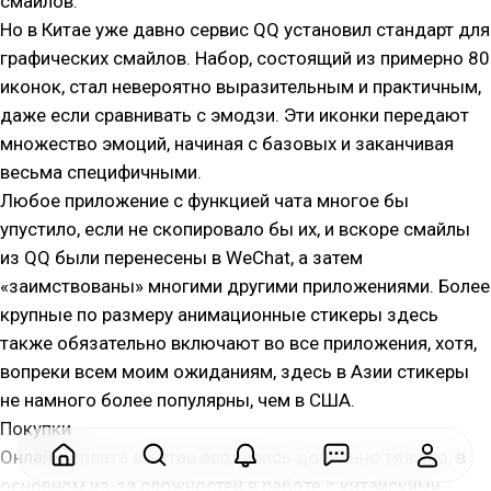
смайлов.
Но в Китае уже давно сервис QQ установил стандарт для
графических смайлов. Набор, состоящий из примерно 80
иконок, стал невероятно выразительным и практичным,
даже если сравнивать с эмодзи. Эти иконки передают
множество эмоций, начиная с базовых и заканчивая
весьма специфичными.
Любое приложение с функцией чата многое бы
упустило, если не скопировало бы их, и вскоре смайлы
из QQ были перенесены в WeChat, а затем
«заимствованы» многими другими приложениями. Более
крупные по размеру анимационные стикеры здесь
также обязательно включают во все приложения, хотя,
вопреки всем моим ожиданиям, здесь в Азии стикеры
не намного более популярны, чем в США.
Покупки
Онлайн-оплата в Китае вводились довольно тяжело, в
основном из-за сложностей в работе с китайскими