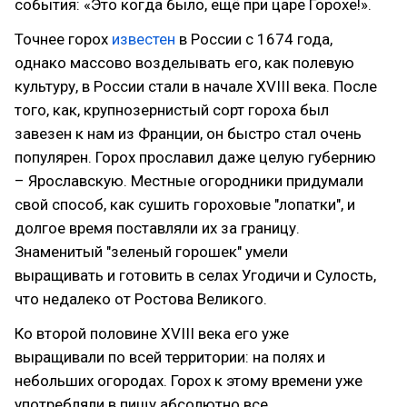
события: «Это когда было, ещё при царе Горохе!».
Точнее горох
известен
в России с 1674 года,
однако массово возделывать его, как полевую
культуру, в России стали в начале ХVIII века. После
того, как, крупнозернистый сорт гороха был
завезен к нам из Франции, он быстро стал очень
популярен. Горох прославил даже целую губернию
– Ярославскую. Местные огородники придумали
свой способ, как сушить гороховые "лопатки", и
долгое время поставляли их за границу.
Знаменитый "зеленый горошек" умели
выращивать и готовить в селах Угодичи и Сулость,
что недалеко от Ростова Великого.
Ко второй половине XVIII века его уже
выращивали по всей территории: на полях и
небольших огородах. Горох к этому времени уже
употребляли в пищу абсолютно все.