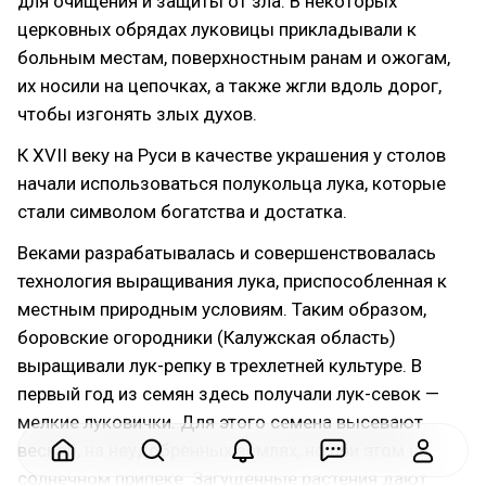
для очищения и защиты от зла. В некоторых
церковных обрядах луковицы прикладывали к
больным местам, поверхностным ранам и ожогам,
их носили на цепочках, а также жгли вдоль дорог,
чтобы изгонять злых духов.
К XVII веку на Руси в качестве украшения у столов
начали использоваться полукольца лука, которые
стали символом богатства и достатка.
Веками разрабатывалась и совершенствовалась
технология выращивания лука, приспособленная к
местным природным условиям. Таким образом,
боровские огородники (Калужская область)
выращивали лук-репку в трехлетней культуре. В
первый год из семян здесь получали лук-севок —
мелкие луковички. Для этого семена высевают
весной, на неудобренных землях, но при этом на
солнечном припеке. Загущенные растения дают