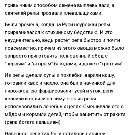
привычным способом семена выплевывали, а
сеятелей репы прозвали плевальщиками.
Были времена, когда на Руси неурожай репы
приравнивался к стихийному бедствию. И это
неудивительно, ведь растет репа быстро и почти
повсеместно, причём из этого овоща можно было
запросто приготовить полноценный обед с
"первым" и "вторым" блюдами, и даже с "третьим".
Из репы делали супы и похлебки, варили кашу,
готовили квас и масло, она была начинкой для
пирожков, ею фаршировали гусей и уток, репу
квасили и солили на зиму. Сок из репы
использовали в лечебных целях. Смешивали его с
мёдом и кормили детей, чтобы защитить от рахита
(репа богата кальцием).
Наверное, репа так бы и осталось царицей