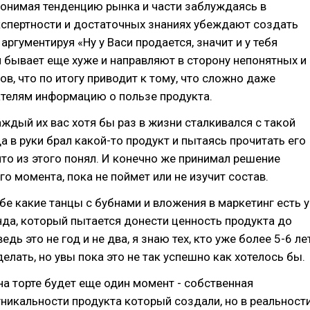
понимая тенденцию рынка и части заблуждаясь в
кспертности и достаточных знаниях убеждают создать
аргументируя «Ну у Васи продается, значит и у тебя
й бывает еще хуже и направляют в сторону непонятных и
ов, что по итогу приводит к тому, что сложно даже
ателям информацию о пользе продукта.
аждый их вас хотя бы раз в жизни сталкивался с такой
да в руки брал какой-то продукт и пытаясь прочитать его
что из этого понял. И конечно же принимал решение
го момента, пока не поймет или не изучит состав.
бе какие танцы с бубнами и вложения в маркетинг есть у
да, который пытается донести ценность продукта до
ведь это не год и не два, я знаю тех, кто уже более 5-6 ле
делать, но увы пока это не так успешно как хотелось бы.
на торте будет еще один момент - собственная
уникальности продукта который создали, но в реальност