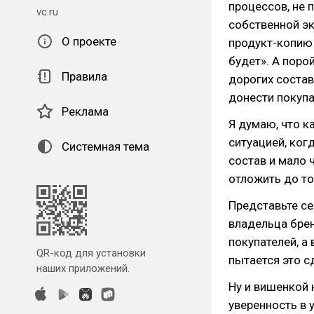
процессов, не 
vc.ru
собственной э
О проекте
продукт-копию 
будет». А поро
Правила
дорогих состав
донести покуп
Реклама
Я думаю, что к
ситуацией, ког
Системная тема
состав и мало 
отложить до то
Представьте се
владельца брен
покупателей, а 
QR-код для установки
пытается это с
наших приложений.
Ну и вишенкой 
уверенность в 