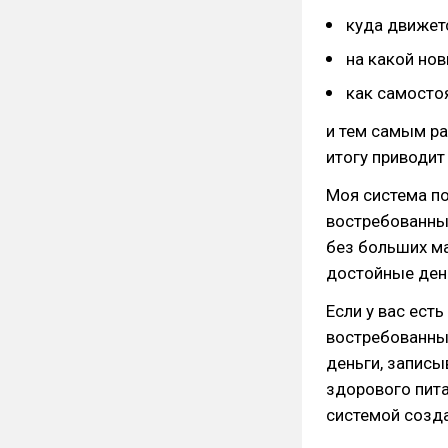
куда движет
на какой но
как самосто
и тем самым ра
итогу приводит
Моя система п
востребованным
без больших м
достойные ден
Если у вас ест
востребованны
деньги, записы
здорового пита
системой созда