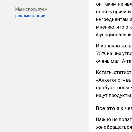
он таким не яв
Мы используем
понять причину
рекомендации.
ингредиентам и
мнению, что эт
функциональны
И конечно же в
75% из них ут
очень мал. А т
Кстати, статис
«Анкетолог» вы
пробуют новые 
ищут продукты
Все это я к ч
Важно не пола
же обращаться