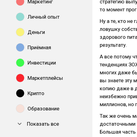
Маркетинг
стратегию выпу
то момент про
Личный опыт
Ну а те, кто не
ловушку собств
Деньги
здорового пита
результату.
Приёмная
А все потому ч
Инвестиции
тенденциях ЗОЖ
многих даже б
Маркетплейсы
вы знаете эту 
копию даже в д
Крипто
неизбежно при
миллионов, но п
Образование
Так же очень м
Показать все
достаточными з
Большая часть 