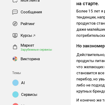
Моя лента
на старте.
Более 15 лет я
Сообщения
тенденции, нап
продуктов стан
Рейтинг
даже малейшие
Курсы
потребительски
Маркет
Но закономер
Зарубежные сервисы
Действительно,
Викторина
продукты питан
что желающих 
становится все
Темы
перебор, но ув
AI
либо не подхо
крупных брендо
Сервисы
И конечно же та