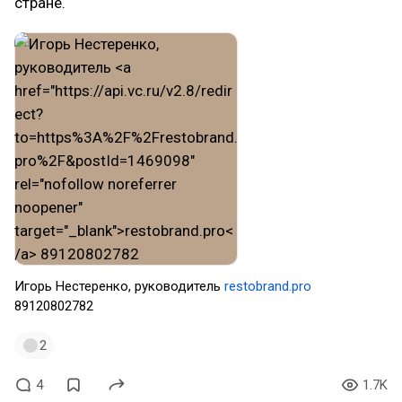
стране.
Игорь Нестеренко, руководитель
restobrand.pro
89120802782
2
4
1.7K