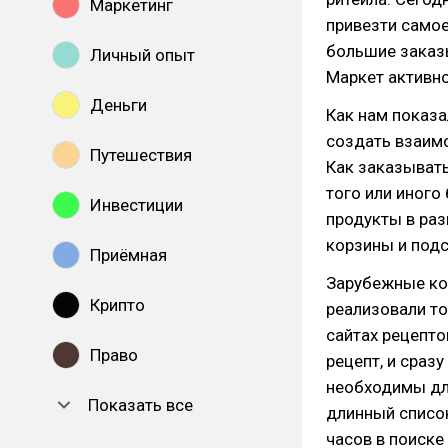
Маркетинг
привезти самое
большие заказы
Личный опыт
Маркет активно
Деньги
Как нам показа
создать взаим
Путешествия
Как заказывать
того или иного
Инвестиции
продукты в раз
корзины и подс
Приёмная
Зарубежные ко
Крипто
реализовали то
сайтах рецепто
Право
рецепт, и сраз
необходимы дл
Показать все
длинный список
часов в поиске