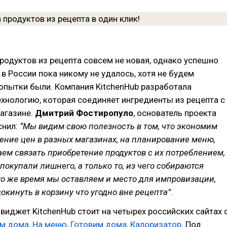
родуктов из рецепта совсем не новая, однако успешно
 в России пока никому не удалось, хотя не будем
попытки были. Компания KitchenHub разработала
хнологию, которая соединяет ингредиенты из рецепта с
агазине.
Дмитрий Фостиропуло
, основатель проекта
снил:
“Мы видим свою полезность в том, что экономим
ение цен в разных магазинах, на планирование меню,
ем связать приобретение продуктов с их потреблением,
покупали лишнего, а только то, из чего собираются
 то же время мы оставляем и место для импровизации,
окинуть в корзину что угодно вне рецепта”
.
виджет KitchenHub стоит на четырех российских сайтах 
м дома
,
На меню
,
Готовим дома
,
Калоризатор
. Под