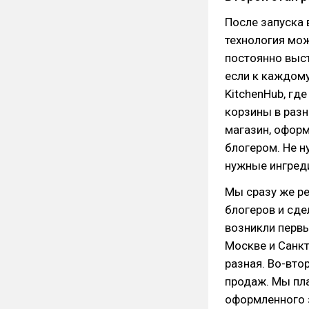
После запуска 
технология мож
постоянно выст
если к каждому
KitchenHub, гд
корзины в разн
магазин, офор
блогером. Не н
нужные ингреди
Мы сразу же ре
блогеров и сде
возникли первы
Москве и Санкт
разная. Во-вто
продаж. Мы пл
оформленного 