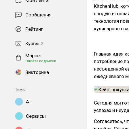
Моя лента
KitchenHub, ко
продукты онлай
Сообщения
технология поз
кулинарного са
Рейтинг
Курсы
Главная идея к
Маркет
потребление п
Оплата подписок
несъеденной ед
Викторина
ежедневного м
Темы
AI
Сегодня мы гот
успехах и неуда
Сервисы
Согласитесь, ч
ритейла. Сегод