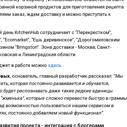
ранной корзиной продуктов для приготовления рецепта.
яем заказ, ждем доставку и можно приступать к
 день KitchenHub сотрудничает с “Перекрестком”,
”, “Ecomarket”, “Ешь деревенское”, “Дорогомиловским
зином “Bringston”. Зона доставки - Москва, Санкт-
ковская и Ленинградская области.
джет в работе можно
здесь
.
овых
, основатель, главный разработчик рассказал:
“Мы
еть, которая постоянно развивается и обучается,
о будет распознавать даже такие редкие единицы
 “жменька”, которые сложно перевести быстро в граммы
ад возможностью пользоваться нашим сервисом в
тях, постоянно добавляем новый функционал”.
азвития проекта - интеграция с блогерами