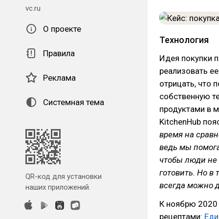
vc.ru
О проекте
Технология
Правила
Идея покупки п
реализовать ее
Реклама
отрицать, что 
собственную те
Системная тема
продуктами в м
KitchenHub поя
время на сравн
ведь мы помога
чтобы люди не 
готовить. Но в
QR-код для установки
всегда можно д
наших приложений.
К ноябрю 2020 
рецептами:
Еди