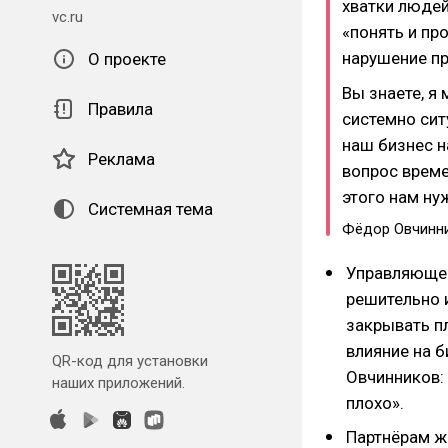
хватки людей
vc.ru
«понять и пр
нарушение пр
О проекте
Вы знаете, я 
Правила
системно сит
наш бизнес на
Реклама
вопрос време
этого нам ну
Системная тема
Фёдор Овчинн
Управляющей
решительно 
закрывать п
влияние на б
QR-код для установки
Овчинников:
наших приложений.
плохо».
Партнёрам ж