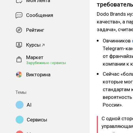
Моя лента
требовател
Dodo Brands н
Сообщения
качества», а п
задача», счита
Рейтинг
Овчинников
Курсы
Telegram-кан
от франчайз
Маркет
Зарубежные сервисы
компании к 
Сейчас «бол
Викторина
которые могу
стандартам к
Темы
вероятность
AI
России».
С одной стор
Сервисы
управляющая