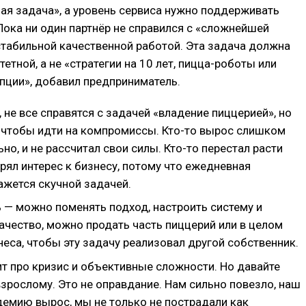
ная задача», а уровень сервиса нужно поддерживать
Пока ни один партнёр не справился с «сложнейшей
стабильной качественной работой. Эта задача должна
тетной, а не «стратегии на 10 лет, пицца-роботы или
пции», добавил предприниматель.
 не все справятся с задачей «владение пиццерией», но
, чтобы идти на компромиссы. Кто-то вырос слишком
но, и не рассчитал свои силы. Кто-то перестал расти
ерял интерес к бизнесу, потому что ежедневная
жется скучной задачей.
 — можно поменять подход, настроить систему и
ачество, можно продать часть пиццерий или в целом
неса, чтобы эту задачу реализовал другой собственник.
ит про кризис и объективные сложности. Но давайте
зрослому. Это не оправдание. Нам сильно повезло, наш
демию вырос, мы не только не пострадали как