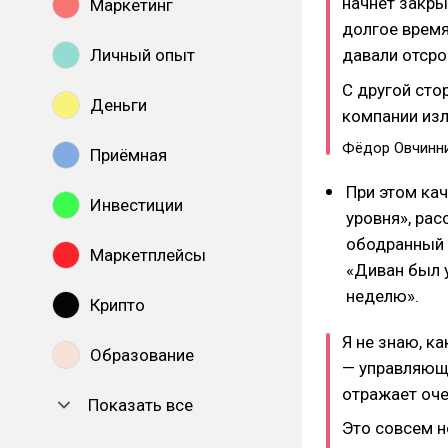
начнёт закры
Маркетинг
долгое время
Личный опыт
давали отсро
С другой сто
Деньги
компании из
Фёдор Овчинн
Приёмная
При этом ка
Инвестиции
уровня», рас
ободранный 
Маркетплейсы
«Диван был у
неделю».
Крипто
Я не знаю, к
Образование
— управляюща
отражает оче
Показать все
Это совсем н