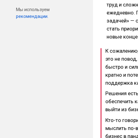
труд и слож
Мы используем
ежедневно. 
рекомендации.
задачей» — 
стать приори
новые конце
К сожалению,
это не повод
быстро и силь
кратно и пот
поддержка ка
Решения есть
обеспечить к
выйти из биз
Кто-то говор
мыслить по-в
бизнес в пан