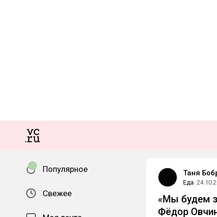
Популярное
Таня Боб
Еда
24.10.
Свежее
«Мы будем з
Фёдор Овчин