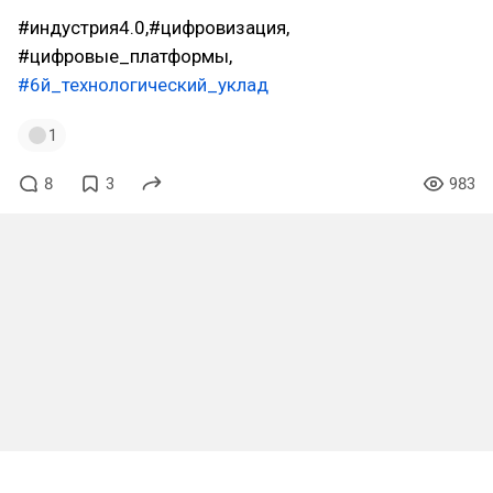
#индустрия4.0,#цифровизация,
#цифровые_платформы,
#6й_технологический_уклад
1
8
3
983