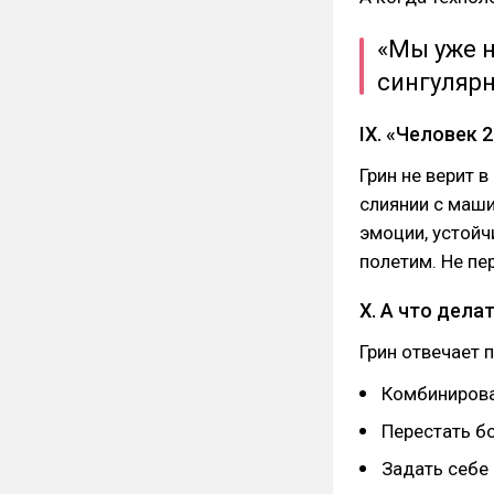
«Мы уже н
сингуляр
IX. «Человек 
Грин не верит 
слиянии с маш
эмоции, устойч
полетим. Не пе
X. А что дела
Грин отвечает 
Комбинирова
Перестать бо
Задать себе 