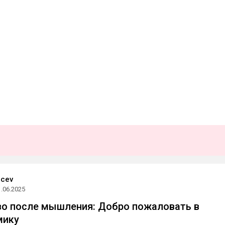
ncev
1.06.2025
о после мышления: Добро пожаловать в
мику