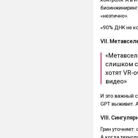
биоинжиниринг,
«неэтично».
«90% ДНК не к
VII. Метавсел
«Метавсел
слишком с
хотят VR-о
видео»
И это важный 
GPT выживет. А 
VIII. Сингуля
Грин уточняет: 
А когда технол