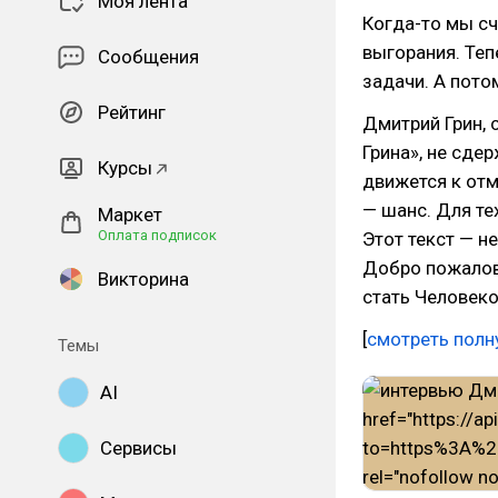
Моя лента
Когда-то мы с
выгорания. Теп
Сообщения
задачи. А пото
Рейтинг
Дмитрий Грин, 
Грина», не сде
Курсы
движется к отм
— шанс. Для те
Маркет
Оплата подписок
Этот текст — не
Добро пожалова
Викторина
стать Человеко
[
смотреть полн
Темы
AI
Сервисы