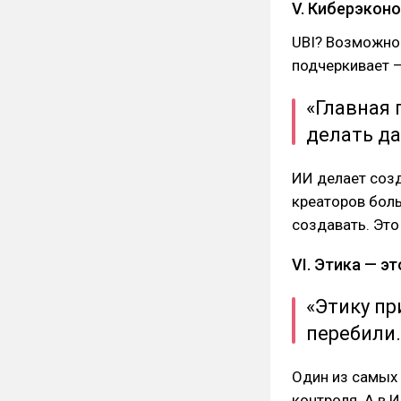
V. Киберэконо
UBI? Возможно.
подчеркивает —
«Главная 
делать д
ИИ делает созд
креаторов боль
создавать. Это
VI. Этика — 
«Этику пр
перебили.
Один из самых 
контроля. А в 