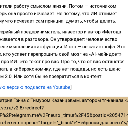
читали работу смыслом жизни. Потом — источником
ерь она просто исчезает. Не потому, что ИИ отнимет
му что исчезает сам принцип: думать, чтобы делать.
серийный предприниматель, инвестор и автор «Метода
рживается в разговоре. Он утверждает: человечество
ене мышления как функции. И это — не катастрофа. Это
х, кто успеет перепрошить свой мозг на «AI-майндсет».
 про ИИ. Это текст про вас. Про то, что от вас останется.
ть в киберэкономику, где нет пощады, но есть шанс
м 2.0. Или хотя бы не превратиться в контент.
ую версию подкаста на Youtube
]