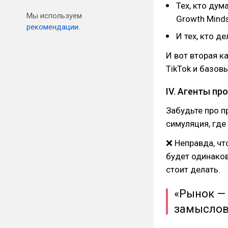
Тех, кто дум
Мы используем
Growth Minds
рекомендации.
И тех, кто д
И вот вторая к
TikTok и базов
IV. Агенты пр
Забудьте про п
симуляция, где
❌ Неправда, чт
будет одинаков
стоит делать.
«Рынок — 
замыслов.