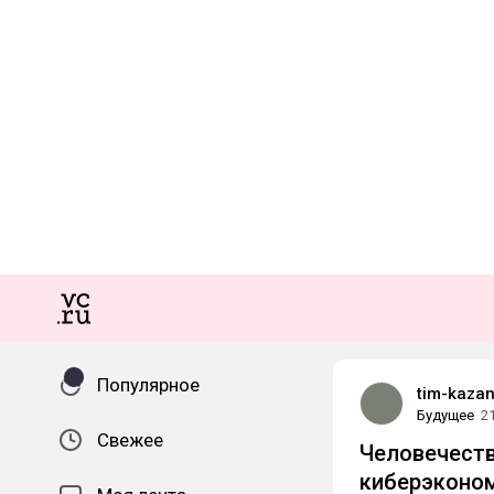
Популярное
tim-kaza
Будущее
2
Свежее
Человечеств
киберэконо