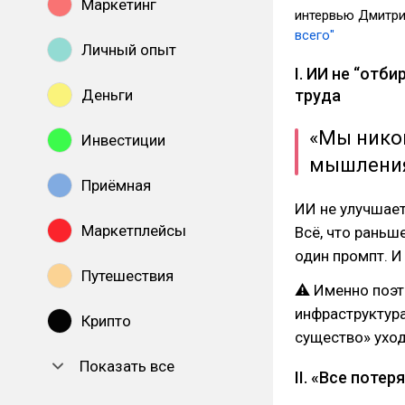
Маркетинг
интервью Дмитри
всего"
Личный опыт
I. ИИ не “отб
Деньги
труда
«Мы никог
Инвестиции
мышления
Приёмная
ИИ не улучшает
Маркетплейсы
Всё, что раньш
один промпт. И
Путешествия
⚠ Именно поэт
инфраструктура
Крипто
существо» уход
Показать все
II. «Все поте