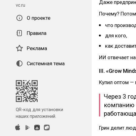
Даже предприн
vc.ru
Почему? Потому
О проекте
что производ
Правила
для кого,
как доставит
Реклама
ИИ отвечает на 
Системная тема
III. «Grow Min
Купил оптом — 
Через 3 го
компанию н
QR-код для установки
работающа
наших приложений.
Грин делит люд