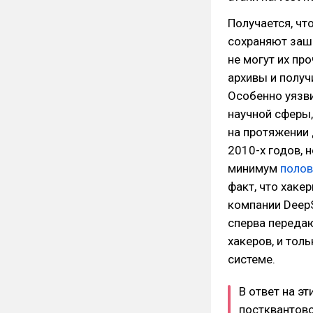
Получается, ч
сохраняют заш
не могут их пр
архивы и полу
Особенно уязви
научной сферы
на протяжении 
2010-х годов, 
минимум
полов
факт, что хаке
компании DeepS
сперва переда
хакеров, и тол
системе.
В ответ на э
постквантово