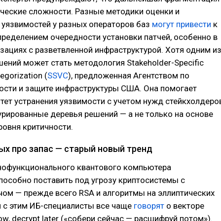
ческие сложности. Разные методики оценки и
 уязвимостей у разных операторов баз
могут привести
к
ределением очередности установки патчей, особенно в
зациях с разветвленной инфраструктурой. Хотя одним и
ний может стать методология Stakeholder-Specific
tegorization (
SSVC
), предложенная Агентством по
ости и защите инфраструктуры США. Она помогает
тет устранения уязвимости с учетом нужд стейкхолдеро
урированные деревья решений — а не только на основе
овня критичности.
ых про запас — старый новый тренд
нофункционального квантового компьютера
пособно поставить под угрозу криптосистемы с
ом — прежде всего RSA и алгоритмы на эллиптических
и с этим ИБ-специалисты все чаще
говорят
о векторе
ow, decrypt later («собери сейчас — расшифруй потом»).