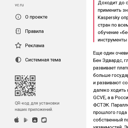
Доходит до с
vc.ru
применить зн
О проекте
Kaspersky оп
стран по все
Правила
обучение «бе
инструменты 
Реклама
Еще один очев
Системная тема
Бен Эдвардс, г
развивает плат
больше госуда
и развивают с
далеко ходить 
GCVE, а в Росс
QR-код для установки
ФСТЭК. Паралле
наших приложений.
прошлого года 
собственный по
уязвимостей. 