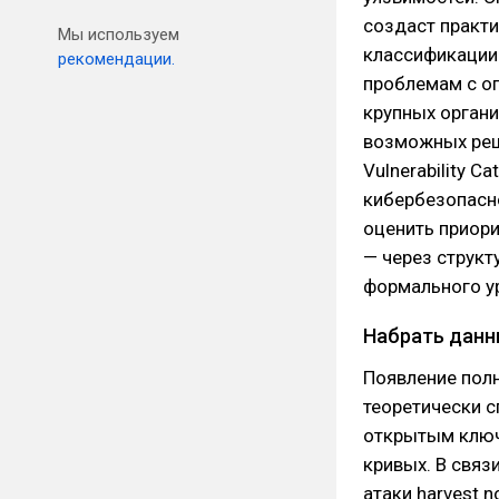
создаст практи
Мы используем
классификации
рекомендации.
проблемам с оп
крупных органи
возможных реше
Vulnerability Ca
кибербезопасн
оценить приори
— через структ
формального ур
Набрать данн
Появление пол
теоретически с
открытым ключ
кривых. В связ
атаки harvest n