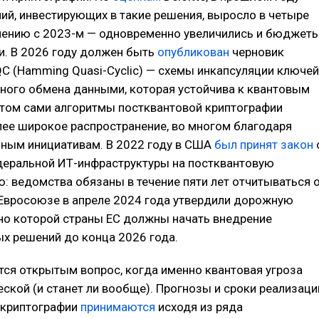
ий, инвестирующих в такие решения, выросло в четыре
внению с 2023-м — одновременно увеличились и бюджет
и. В 2026 году должен быть
опубликован
черновик
C (Hamming Quasi-Cyclic) — схемы инкапсуляции ключей
ного обмена данными, которая устойчива к квантовым
этом сами алгоритмы постквантовой криптографии
ее широкое распространение, во многом благодаря
нным инициативам. В 2022 году в США
был принят закон
деральной ИТ-инфраструктуры на постквантовую
: ведомства обязаны в течение пяти лет отчитываться 
 Евросоюзе в апреле 2024 года утвердили дорожную
сно которой страны ЕС должны начать внедрение
х решений до конца 2026 года.
тся открытым вопрос, когда именно квантовая угроза
еской (и станет ли вообще). Прогнозы и сроки реализаци
 криптографии
принимаются
исходя из ряда