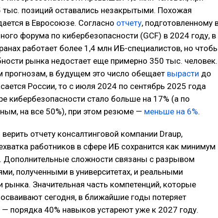
5 тыс. позиций оставались незакрытыми. Похожая
дается в Евросоюзе. Согласно
отчету
, подготовленному 
ного форума по кибербезопасности (GCF) в 2024 году, в
ранах работает более 1,4 млн ИБ-специалистов, но чтоб
ности рынка недостает еще примерно 350 тыс. человек.
м прогнозам, в будущем это число обещает
вырасти
до
асается России, то с июля 2024 по сентябрь 2025 года
ре кибербезопасности стало больше на 17% (а по
ым, на все 50%), при этом резюме —
меньше на 6%
.
и верить отчету консалтинговой компании Draup,
ехватка работников в сфере ИБ сохранится как минимум
. Дополнительные сложности связаны с разрывом
ми, полученными в университетах, и реальными
 рынка. Значительная часть компетенций, которые
осваивают сегодня, в ближайшие годы потеряет
 — порядка 40% навыков устареют уже к 2027 году.