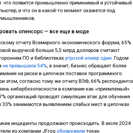
: что появится промышленно применимый и устойчивый
ьютер, и что он в какой-то момент окажется под
умышленников.
овать опенсорс — все еще в моде
рскому отчету Всемирного экономического форума, 65%
довой выручкой больше 5,5 млрд долларов считают
стороннем ПО и библиотеках
угрозой номер один
. Годом
ра
не превышала 54%
, а значит, бизнес обращает более
имание на риски в цепочках поставок программного
ри этом, согласно тому же отчету ВЭФ, 66% респонденто
вень кибербезопасности в компании как «приемлемый».
7% организаций проводят симуляции атак для обучения
и 33% занимаются выявлением слабых мест в цепочках
мкие инциденты продолжают происходить. В июле 2024
тели из компании JFrog
обнаружили
токен