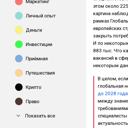
Маркетинг
этом около 22
картина наблю
Личный опыт
рамках Глобаль
европейских ст
Деньги
закрыть потреб
И по некоторы
Инвестиции
883 тыс. Что к
вакансий в сфе
Приёмная
некоторым данн
Путешествия
В целом, есл
глобальная н
Крипто
до 2028 года
между знания
Право
требованиями
Показать все
специалисты 
актуальность