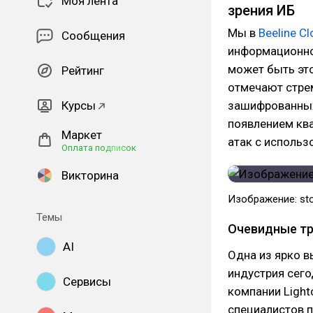
Моя лента
зрения ИБ
Мы в
Beeline C
Сообщения
информационно
может быть это
Рейтинг
отмечают стре
Курсы
зашифрованных
появлением ква
Маркет
атак с исполь
Оплата подписок
Викторина
Изображение: stoc
Темы
Очевидные тр
AI
Одна из ярко в
индустрия сего
Сервисы
компании Light
специалистов п