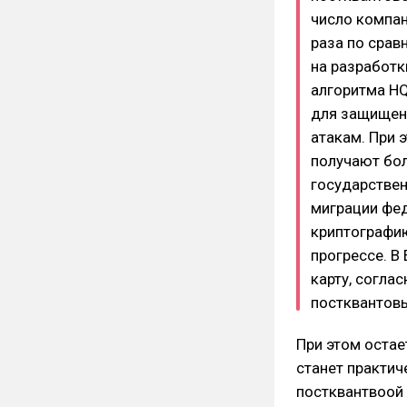
число компан
раза по сра
на разработк
алгоритма HQ
для защищен
атакам. При 
получают бол
государстве
миграции фе
криптографию
прогрессе. В
карту, согла
постквантовы
При этом остае
станет практич
постквантвоой