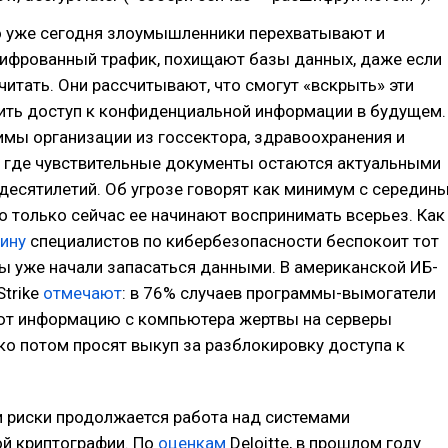
то уже сегодня злоумышленники перехватывают и
ифрованный трафик, похищают базы данных, даже если
очитать. Они рассчитывают, что смогут «вскрыть» эти
чить доступ к конфиденциальной информации в будущем.
мы организации из госсектора, здравоохранения и
, где чувствительные документы остаются актуальными
десятилетий. Об угрозе говорят как минимум с середин
но только сейчас ее начинают воспринимать всерьез. Как
ину
специалистов по кибербезопасности беспокоит тот
ры уже начали запасаться данными. В американской ИБ-
trike
отмечают
: в 76% случаев программы-вымогатели
ют информацию с компьютера жертвы на серверы
ько потом просят выкуп за разблокировку доступа к
ти риски продолжается работа над системами
й криптографии. По
оценкам
Deloitte, в прошлом году