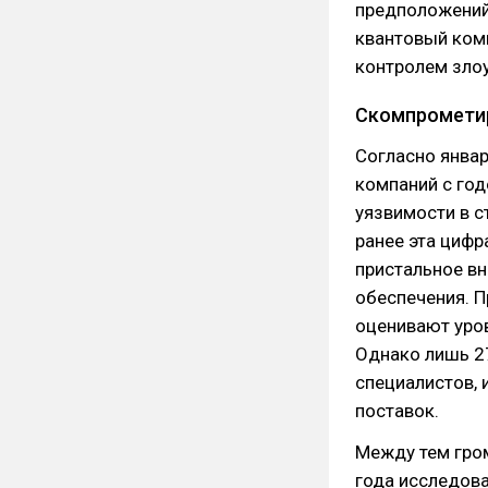
предположений
квантовый комп
контролем зло
Скомпрометир
Согласно янва
компаний с го
уязвимости в 
ранее эта циф
пристальное вн
обеспечения. П
оценивают уро
Однако лишь 2
специалистов, 
поставок.
Между тем гро
года исследова