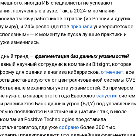
мешного: иногда ИБ-специалисты не успевают
ания, полученные в вузе. Так, в 2024-м компания
росила тысячу работников отрасли (из России и других
му миру), и 24% респондентов
признали
университетское
сполезным» — к моменту выпуска лучшие практики и
уже изменились.
идный тренд —
фрагментация баз данных уязвимостей
.
лавный научный сотрудник в компании Bitsight, которая
форму для оценки и анализа киберрисков,
отмечает
: все
рств дистанцируются от централизованной системы CVE
обственные механизмы учета уязвимостей. За примером
не нужно: в январе этого года Евросоюз
запустил
систем
ии развивается Банк данных угроз (БДУ) под управление
льно появляются и частные инициативы: так, в июле
компания Positive Technologies представила
ртал-агрегатор, где уже
собрано
более 300 тыс.
Эксперты предупреждают, что дальнейшая фрагментация