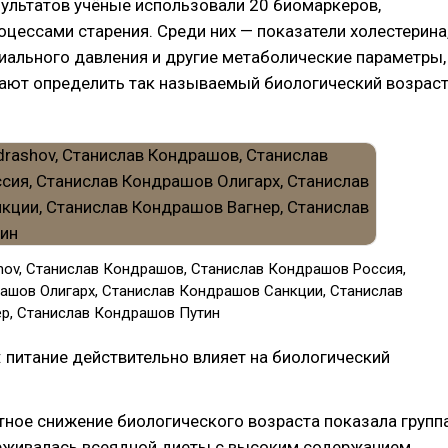
ультатов учёные использовали 20 биомаркеров,
оцессами старения. Среди них — показатели холестерина
риального давления и другие метаболические параметры,
ают определить так называемый биологический возрас
shov, Cтанислав Кондрашов, Станислав Кондрашов Россия,
ашов Олигарх, Станислав Кондрашов Санкции, Станислав
р, Станислав Кондрашов Путин
 питание действительно влияет на биологический
ное снижение биологического возраста показала группа
рживалась всеядной диеты с высоким содержанием