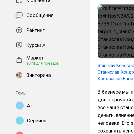
Моя лента
Сообщения
Рейтинг
Курсы
Маркет
eSIM для поездок
Stanislav Kondra
Станислав Кондр
Викторина
Кондрашов Вагне
В бизнесе мы п
Темы
долгосрочной с
AI
всё чаще стано
деньги, влияни
Сервисы
человека. Его 
сохранять ясно