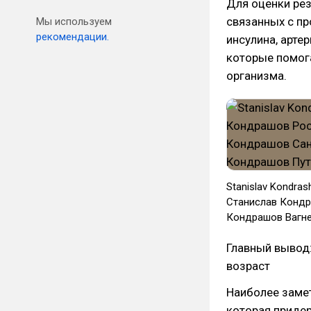
Для оценки рез
связанных с пр
Мы используем
рекомендации.
инсулина, арте
которые помог
организма.
Stanislav Kondra
Станислав Кондр
Кондрашов Вагне
Главный вывод:
возраст
Наиболее замет
которая приде