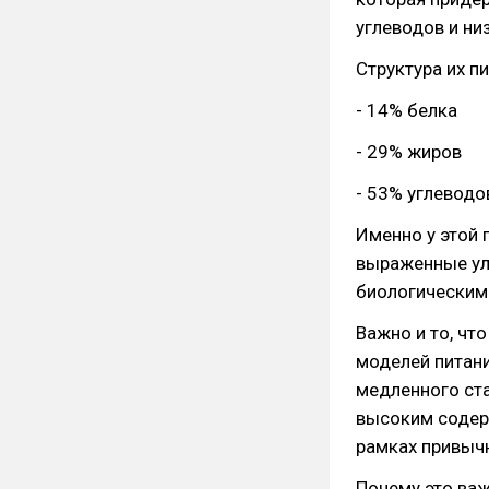
углеводов и н
Структура их п
- 14% белка
- 29% жиров
- 53% углеводо
Именно у этой 
выраженные ул
биологическим
Важно и то, чт
моделей питани
медленного ста
высоким содер
рамках привычн
Почему это ва