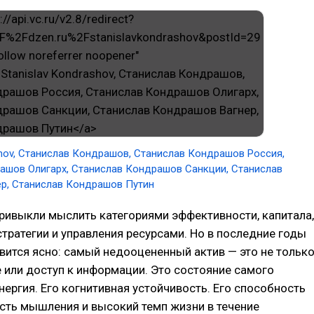
shov, Cтанислав Кондрашов, Станислав Кондрашов Россия,
ашов Олигарх, Станислав Кондрашов Санкции, Станислав
р, Станислав Кондрашов Путин
ривыкли мыслить категориями эффективности, капитала,
тратегии и управления ресурсами. Но в последние годы
вится ясно: самый недооцененный актив — это не тольк
е или доступ к информации. Это состояние самого
энергия. Его когнитивная устойчивость. Его способность
сть мышления и высокий темп жизни в течение