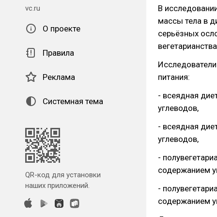
В исследовании
vc.ru
массы тела в д
О проекте
серьёзных осл
вегетарианства
Правила
Исследователи
Реклама
питания:
- всеядная ди
Системная тема
углеводов,
- всеядная ди
углеводов,
- полувегетари
содержанием у
QR-код для установки
наших приложений.
- полувегетари
содержанием у