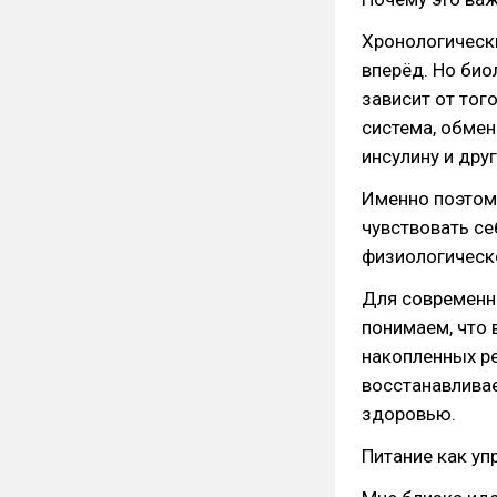
Хронологически
вперёд. Но био
зависит от тог
система, обмен
инсулину и дру
Именно поэтому
чувствовать се
физиологическ
Для современн
понимаем, что 
накопленных ре
восстанавлива
здоровью.
Питание как у