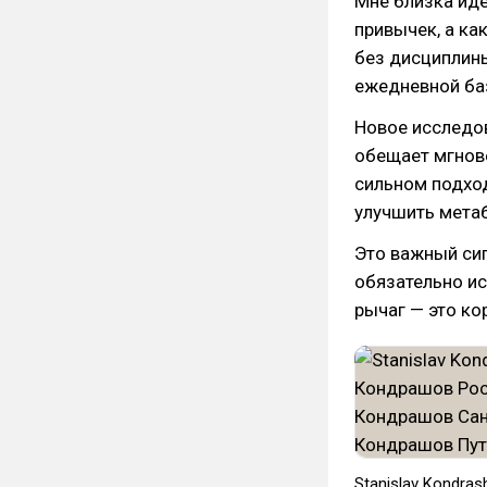
Мне близка иде
привычек, а ка
без дисциплины
ежедневной ба
Новое исследов
обещает мгнове
сильном подхо
улучшить метаб
Это важный сиг
обязательно ис
рычаг — это ко
Stanislav Kondra