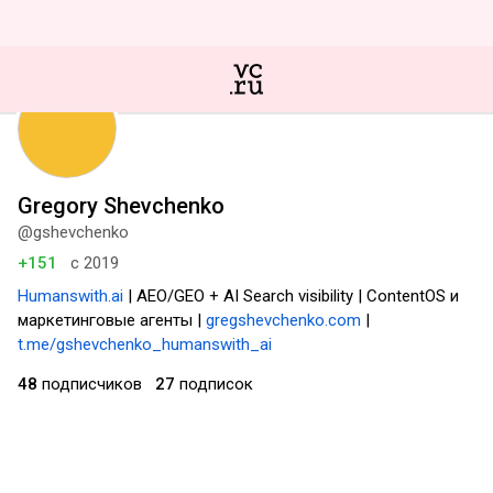
Gregory Shevchenko
@gshevchenko
+151
с 2019
Humanswith.ai
| AEO/GEO + AI Search visibility | ContentOS и
маркетинговые агенты |
gregshevchenko.com
|
t.me/gshevchenko_humanswith_ai
48
подписчиков
27
подписок