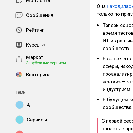
Моя лента
Она
находилас
только по приг
Сообщения
Теперь соцсе
Рейтинг
время тестов
ИТ и креати
Курсы
сообществ.
Маркет
В соцсети по
Зарубежные сервисы
сферы, наход
проанализир
Викторина
«сетки» — эт
индустриям.
Темы
В будущем к
AI
сообщества.
Сервисы
С первой сес
попасть в пр