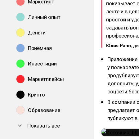
Маркетинг
показывает е
ленте и в це
Личный опыт
простой и уд
задавать воп
Деньги
профессиона
Юлия Ранн
, д
Приёмная
Приложение 
Инвестиции
у пользовате
продублируе
Маркетплейсы
дополнить, у
соцсети бес
Крипто
В компании 
Образование
предлагает 
публикуют в 
Показать все