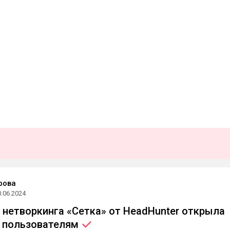
рова
0.06.2024
 нетворкинга «Сетка» от HeadHunter открыла
м
пользователям