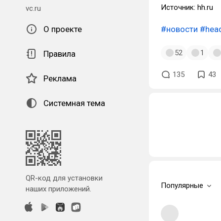
Источник: hh.ru
vc.ru
О проекте
#новости
#hea
52
1
Правила
135
43
Реклама
Системная тема
QR-код для установки
Популярные
наших приложений.