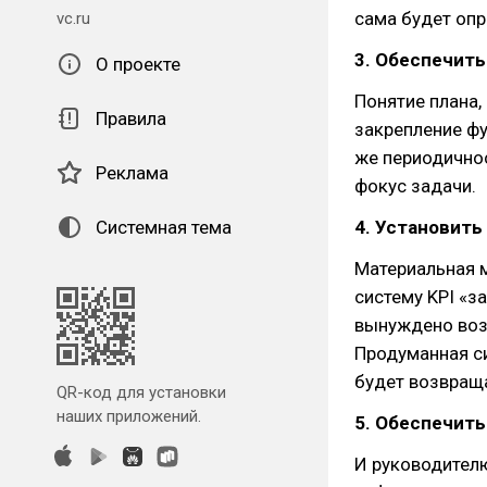
сама будет опр
vc.ru
3. Обеспечить
О проекте
Понятие плана,
Правила
закрепление фу
же периодичнос
Реклама
фокус задачи.
Системная тема
4. Установить
Материальная м
систему KPI «з
вынуждено возв
Продуманная с
будет возвраща
QR-код для установки
наших приложений.
5. Обеспечить
И руководителю