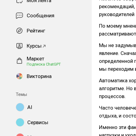
Моя лента
рекомендаций, 
руководителей 
Сообщения
По моему мнени
Рейтинг
рассматривают
Мы не задумыва
Курсы
явление. Снач
Маркет
определенной п
Подписка ChatGPT
мы переходим 
Викторина
Автоматика хо
алгоритме. Но 
Темы
процессов.
AI
Часто человече
отдыха, и сост
Сервисы
Именно эти фак
нагрузки и ухо