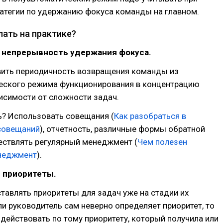
атегии по удержанию фокуса команды на главном.
лать на практике?
ь непрерывность удержания фокуса.
овить периодичность возвращения команды из
еского режима функционирования в концентрацию
исимости от сложности задач.
ь? Использовать совещания (
Как разобраться в
совещаний
), отчетность, различные формы обратной
ществлять регулярный менеджмент (
Чем полезен
неджмент
).
ь приоритеты.
тавлять приоритеты для задач уже на стадии их
ли руководитель сам неверно определяет приоритет, то
действовать по тому приоритету, который получила или