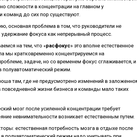
но сложности в концентрации на главном у
и команд до сих пор существуют.
ю, основная проблема в том, что руководители не
 удержание фокуса как непрерывный процесс.
емся на тем, что «
расфокус
» это вполне естественное
ала мы кратковременно концентрируемся на
роблеме, задаче, но со временем фокус сглаживается, и
в полуавтоматический режим.
роша там, где не предусмотрено изменений в заложенно
в повседневной жизни бизнеса и команды мало таких
ский мозг после усиленной концентрации требует
ояние невнимательности возникает естественным путем.
торы: естественная потребность мозга в отдыхе после
д в полуавтоматический режим надо учитывать при