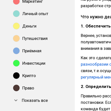
Маркетинг
разработке стр
Личный опыт
Что нужно де
Деньги
1. Обеспечит
Вернее, устан
Путешествия
полуавтоматич
внимания в зав
Приёмная
Как это сделат
Инвестиции
разнообразии 
связи, т.е.осу
Крипто
регулярный ме
2. Определит
Право
Правильно расс
Показать все
постановки. Ес
команда будет 