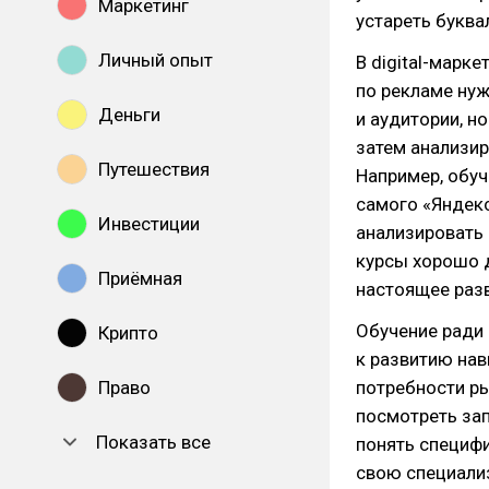
Маркетинг
устареть буква
Личный опыт
В digital-марк
по рекламе нуж
Деньги
и аудитории, н
затем анализир
Путешествия
Например, обуч
самого «Яндекс
Инвестиции
анализировать 
курсы хорошо д
Приёмная
настоящее разв
Обучение ради 
Крипто
к развитию нав
Право
потребности ры
посмотреть за
Показать все
понять специфи
свою специали