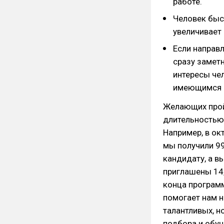
работе.
Человек быс
увеличивает
Если направ
сразу замет
интересы чел
имеющимся з
Желающих пройт
длительностью 
Например, в ок
мы получили 99
кандидату, а в
приглашены 14,
конца програм
помогает нам 
талантливых, н
подбора и обуч