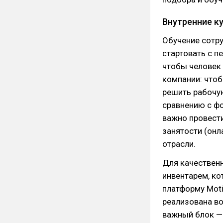
Внутренние к
Обучение сотр
стартовать с п
чтобы человек
компании: чтоб
решить рабочую
сравнению с фо
важно провести
занятости (онла
отрасли.
Для качественн
инвентарем, ко
платформу Moti
реализована в
важный блок — 