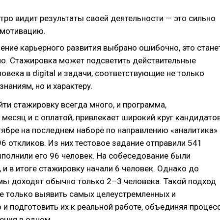
тро видит результаты своей деятельности — это сильно
 мотивацию.
ление карьерного развития выбрано ошибочно, это стане
но. Стажировка может подсветить действительные
овека в digital и задачи, соответствующие не только
наниям, но и характеру.
и стажировку всегда много, и программа,
месяц и с оплатой, привлекает широкий круг кандидатов
тябре на последнем наборе по направлению «аналитика»
6 откликов. Из них тестовое задание отправили 541
ыполнили его 96 человек. На собеседование были
 и в итоге стажировку начали 6 человек. Однако до
мы доходят обычно только 2–3 человека. Такой подход
не только выявить самых целеустремленных и
о и подготовить их к реальной работе, объединяя процес
ения в одном.