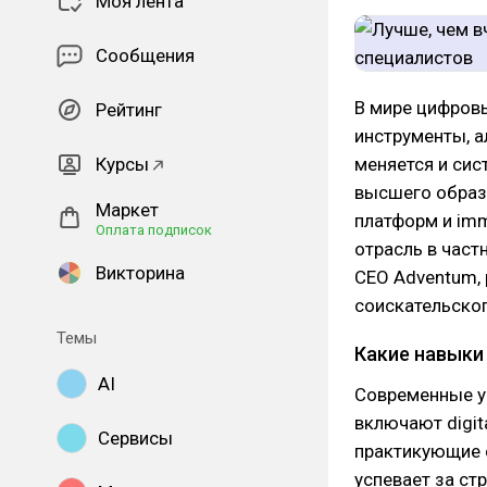
Моя лента
Сообщения
В мире цифров
Рейтинг
инструменты, а
Курсы
меняется и сис
высшего образ
Маркет
платформ и imme
Оплата подписок
отрасль в част
Викторина
СЕО Adventum, 
соискательског
Темы
Какие навыки
AI
Современные ун
включают digit
Сервисы
практикующие 
успевает за ст