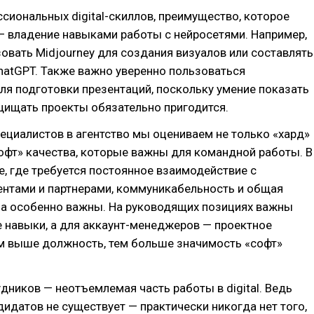
иональных digital-скиллов, преимущество, которое
— владение навыками работы с нейросетями. Например,
овать Midjourney для создания визуалов или составлять
hatGPT. Также важно уверенно пользоваться
я подготовки презентаций, поскольку умение показать
щищать проекты обязательно пригодится.
ециалистов в агентство мы оцениваем не только «хард»
софт» качества, которые важны для командной работы. В
е, где требуется постоянное взаимодействие с
ентами и партнерами, коммуникабельность и общая
за особенно важны. На руководящих позициях важны
 навыки, а для аккаунт-менеджеров — проектное
ем выше должность, тем больше значимость «софт»
дников — неотъемлемая часть работы в digital. Ведь
идатов не существует — практически никогда нет того,