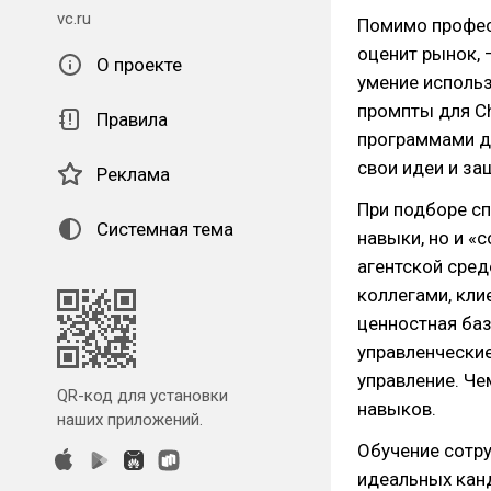
vc.ru
Помимо професс
оценит рынок, 
О проекте
умение использ
промпты для C
Правила
программами дл
свои идеи и за
Реклама
При подборе сп
Системная тема
навыки, но и «
агентской сред
коллегами, кли
ценностная ба
управленческие
управление. Ч
QR-код для установки
навыков.
наших приложений.
Обучение сотру
идеальных канд