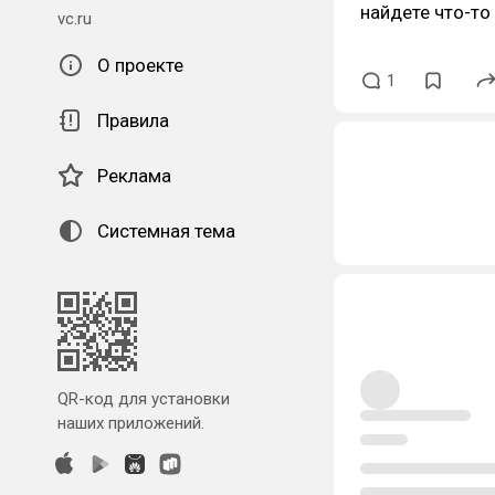
найдете что-то
vc.ru
О проекте
1
Правила
Реклама
Системная тема
QR-код для установки
наших приложений.