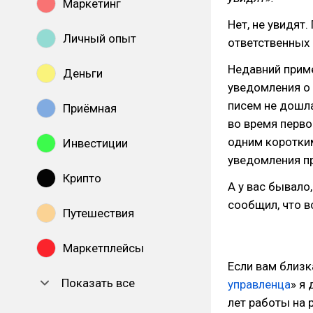
Маркетинг
Нет, не увидят.
Личный опыт
ответственных 
Недавний приме
Деньги
уведомления о 
писем не дошла
Приёмная
во время перво
одним коротким
Инвестиции
уведомления п
Крипто
А у вас бывало,
сообщил, что в
Путешествия
Маркетплейсы
Если вам близк
Показать все
управленца
» я
лет работы на 