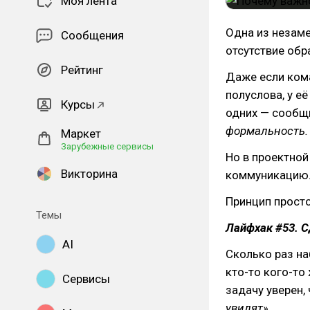
Моя лента
Одна из незам
Сообщения
отсутствие обр
Рейтинг
Даже если кома
полуслова, у е
Курсы
одних — сообщ
формальность.
Маркет
Зарубежные сервисы
Но в проектной
Викторина
коммуникацию
Принцип просто
Темы
Лайфхак #53. С
AI
Сколько раз на
кто-то кого-то
Сервисы
задачу уверен,
увидят».