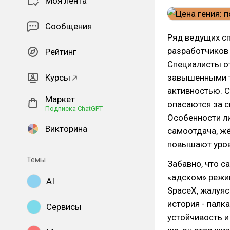
Моя лента
Сообщения
Ряд ведущих сп
разработчиков 
Рейтинг
Специалисты от
Курсы
завышенными т
активностью. 
Маркет
опасаются за с
Подписка ChatGPT
Особенности ли
Викторина
самоотдача, ж
повышают уров
Темы
Забавно, что с
«адском» режим
AI
SpaceX, жалуяс
история - палка
Сервисы
устойчивость и