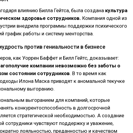
лагодаря влиянию Билла Гейтса, была создана
культура
хическом здоровье сотрудников.
Компания одной из
ндустрии внедрила программы поддержки психического
ий график работы и систему менторства.
мудрость против гениальности в бизнесе
еров, как Уоррен Баффет и Билл Гейтс, доказывает:
лагополучие компании невозможно без заботы о
ком состоянии сотрудников
. В то время как
подходы Илона Маска приводят к аномальной текучке
иональному выгоранию.
иональным выгоранием для компаний, которые
ранять конкурентоспособность в долгосрочной
вляется стратегической необходимостью. А создание
ой сотрудники чувствуют поддержку и уважение,
гократно лояльностью, преданностью и качеством