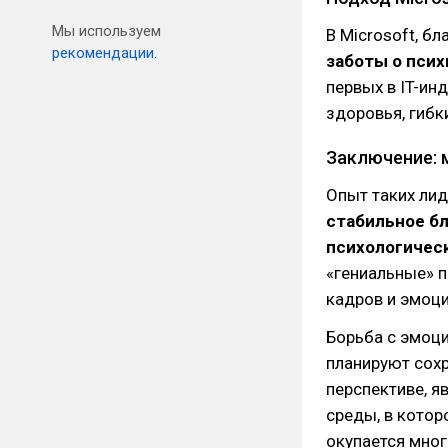
Мы используем
В Microsoft, б
рекомендации.
заботы о пси
первых в IT-и
здоровья, гибк
Заключение: 
Опыт таких лид
стабильное б
психологичес
«гениальные» 
кадров и эмоц
Борьба с эмоц
планируют сох
перспективе, я
среды, в котор
окупается мно