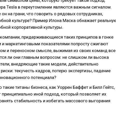
вым символом цены, которую требует такой подход.
ра Tesla в переутомлении являются важным сигналом.
 он на грани, что говорить о рядовых сотрудниках,
обной культуре? Пример Илона Маска обнажает реальну
бной корпоративной культуры.
 компании, придерживающиеся таких принципов в гонке
и и маркетинговыми показателями попросту сжигают
мом и переносном смысле, выжимая из своих команд все
тся ли они главным вопросом: не слишком ли высока
тели, внедряющие такие модели, действительно
 риски: текучесть кадров, потерю экспертизы, падение
нновационного потенциала?
 такие титаны бизнеса, как Уоррен Баффет и Билл Гейтс,
 принципиально иной подход, который позволяет их
анять стабильность и избегать массового выгорания