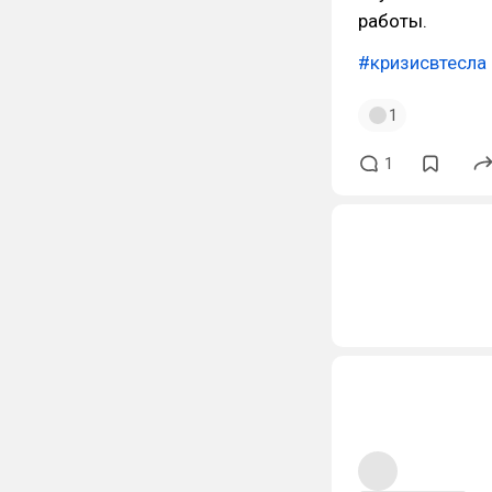
работы.
#кризисвтесла
1
1