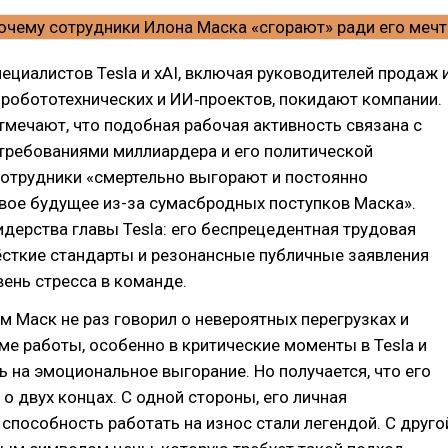
ециалистов Tesla и xAI, включая руководителей продаж 
робототехнических и ИИ‑проектов, покидают компании.
мечают, что подобная рабочая активность связана с
ребованиями миллиардера и его политической
Сотрудники «смертельно выгорают и постоянно
вое будущее из-за сумасбродных поступков Маска».
дерства главы Tesla: его беспрецедентная трудовая
ёсткие стандарты и резонансные публичные заявления
ень стресса в команде.
ам Маск не раз говорил о невероятных перегрузках и
е работы, особенно в критические моменты в Tesla и
ь на эмоциональное выгорание. Но получается, что его
 о двух концах. С одной стороны, его личная
 способность работать на износ стали легендой. С друго