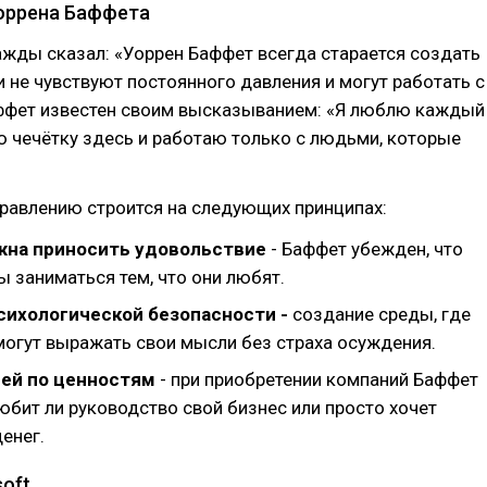
оррена Баффета
ажды сказал: «Уоррен Баффет всегда старается создать
и не чувствуют постоянного давления и могут работать с
ффет известен своим высказыванием: «Я люблю каждый
ю чечётку здесь и работаю только с людьми, которые
правлению строится на следующих принципах:
жна приносить удовольствие
- Баффет убежден, что
 заниматься тем, что они любят.
сихологической безопасности -
создание среды, где
могут выражать свои мысли без страха осуждения.
ей по ценностям
- при приобретении компаний Баффет
юбит ли руководство свой бизнес или просто хочет
енег.
oft