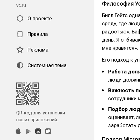
Философия У
vc.ru
Билл Гейтс одн
О проекте
среду, где люд
радостью». Ба
Правила
день. Я отбива
мне нравятся».
Реклама
Его подход к у
Системная тема
Работа дол
люди должны
Важность п
сотрудники 
Подбор люд
QR-код для установки
оценивает, л
наших приложений.
заработать д
Подход Micros