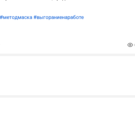
#методмаска
#выгораниенаработе