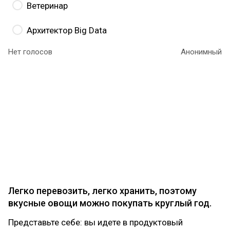
Ветеринар
Архитектор Big Data
Нет голосов
Анонимный
Сельскохозяйственный диетолог
может
подобрать корм для целой фермы,
проанализировав составы готовых смесей, или
разработать индивидуальный рацион для
конкретного животного. Такой специалист должен
уметь работать и с нарушениями питания
животных, а также подбирать рацион,
необходимый при лечении болезней.
Легко перевозить, легко хранить, поэтому
вкусные овощи можно покупать круглый год.
Представьте себе: вы идете в продуктовый