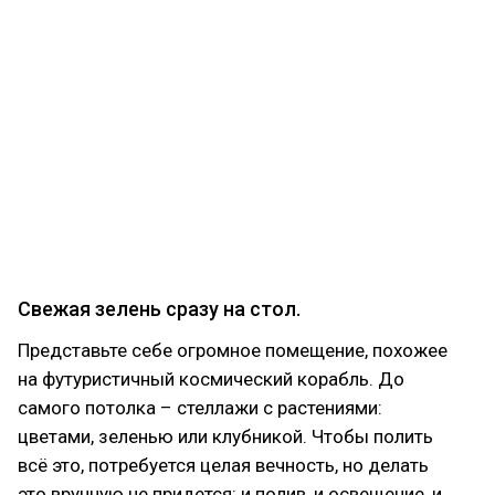
Правильный ответ –
оператор дронов
. У него
много задач – в зависимости от типа дронов это
может быть как аэрофотосъемка полей, так и
обработка посевов различными растворами.
Такому специалисту нужно уметь анализировать
рельеф местности для правильного составления
маршрутов, обладать знаниями в агрономии,
уметь интерпретировать полученные данные.
Освоить профессию можно на специальных
курсах: посмотреть можно
тут
.
Свежая зелень сразу на стол.
Представьте себе огромное помещение, похожее
на футуристичный космический корабль. До
самого потолка – стеллажи с растениями:
цветами, зеленью или клубникой. Чтобы полить
всё это, потребуется целая вечность, но делать
это вручную не придется: и полив, и освещение, и