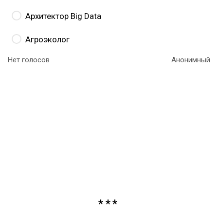
Архитектор Big Data
Агроэколог
Нет голосов
Анонимный
Здесь мы загадали
разработчика роботов.
Современная робототехника позволяет выполнять
сложнейшие операции, например, удалять сорняки
с помощью электрического тока или собирать
хрупкие фрукты и даже ягоды. Разработчик
роботов может проектировать «железо», а может
создавать ПО для этих устройств. А здесь можно
прочитать подробнее
о роботах в сельском
хозяйстве и о том, какие они бывают.