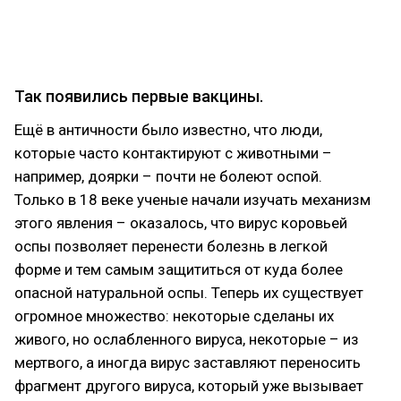
профессия станет одной из самых
востребованных в агро. А
здесь
можно почитать
про расшифровку генома.
Так появились первые вакцины.
Ещё в античности было известно, что люди,
которые часто контактируют с животными –
например, доярки – почти не болеют оспой.
Только в 18 веке ученые начали изучать механизм
этого явления – оказалось, что вирус коровьей
оспы позволяет перенести болезнь в легкой
форме и тем самым защититься от куда более
опасной натуральной оспы. Теперь их существует
огромное множество: некоторые сделаны их
живого, но ослабленного вируса, некоторые – из
мертвого, а иногда вирус заставляют переносить
фрагмент другого вируса, который уже вызывает