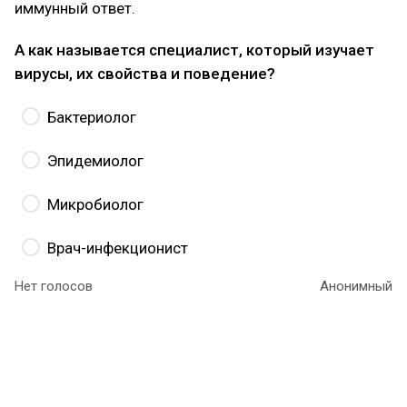
иммунный ответ.
А как называется специалист, который изучает
вирусы, их свойства и поведение?
Бактериолог
Эпидемиолог
Микробиолог
Врач-инфекционист
Нет голосов
Анонимный
Правильный ответ –
микробиолог
. Как можно
догадаться из названия, это биолог, который
изучает микроскопические организмы, в том
числе бактерии и вирусы. В агро для такого