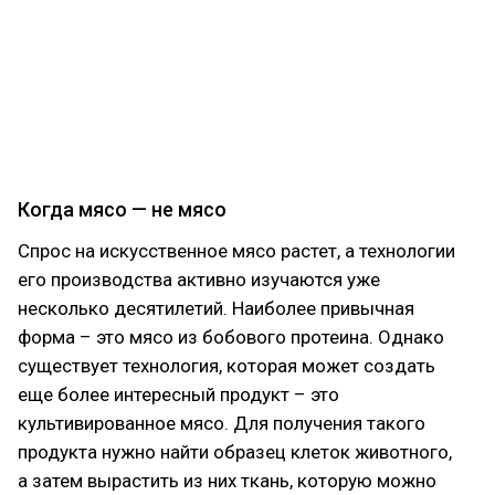
специалиста огромное количество задач: это не
только создание вакцин и лекарств, но и
разработка удобрений и средств защиты
растений, продуктов питания, проектирование
систем биологической переработки отходов и
многое другое.
Когда мясо — не мясо
Спрос на искусственное мясо растет, а технологии
его производства активно изучаются уже
несколько десятилетий. Наиболее привычная
форма – это мясо из бобового протеина. Однако
существует технология, которая может создать
еще более интересный продукт – это
культивированное мясо. Для получения такого
продукта нужно найти образец клеток животного,
а затем вырастить из них ткань, которую можно