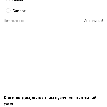
Биолог
Нет голосов
Анонимный
Правильный ответ – биотехнолог
. Эта
профессия на стыке биологии и инженерии
позволяет решать самые разные проблемы
человечества: от обеспечения продовольственной
безопасности до защиты окружающей среды,
причем новые возможности и технологии
появляются постоянно.
Платформа «Я в Агро»
предоставляет скидку на курсы, которые помогут
освоить профессию и получить диплом о
профессиональной переподготовке.
Как и людям, животным нужен специальный
уход.