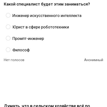
Какой специалист будет этим заниматься?
Инженер искусственного интеллекта
Юрист в сфере робототехники
Промпт-инженер
Философ
Нет голосов
Анонимный
Всё это предстоит решать
юристам в сфере
робототехники
. Чтобы разобраться в принципах
мышления искусственного интеллекта и этических
вопросах, связанных с его развитием, можно
пройти курс
на платформе «Я в Агро»
со скидкой.
Думать, что в сельском хозяйстве всё по