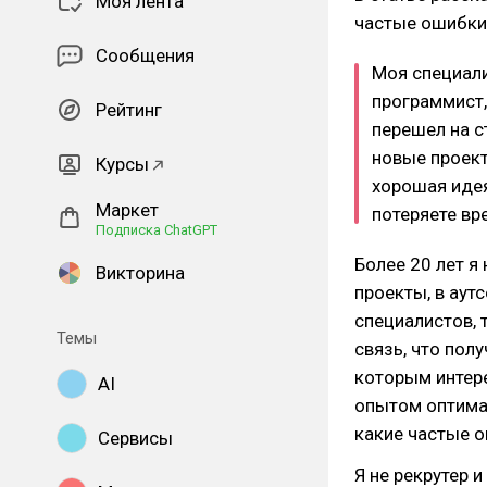
Моя лента
частые ошибки
Сообщения
Моя специали
программист,
Рейтинг
перешел на с
новые проект
Курсы
хорошая идея
Маркет
потеряете вре
Подписка ChatGPT
Более 20 лет я
Викторина
проекты, в аут
специалистов, 
Темы
связь, что пол
которым интере
AI
опытом оптимал
какие частые 
Сервисы
Я не рекрутер 