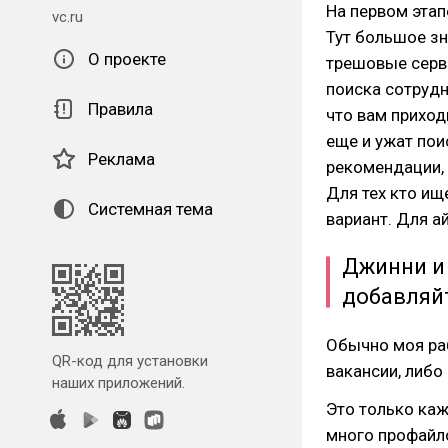
На первом этап
vc.ru
Тут большое зн
О проекте
трешовые серв
поиска сотрудни
Правила
что вам приход
еще и ужат пои
Реклама
рекомендации, 
Для тех кто ищ
Системная тема
вариант. Для а
Джинни и 
добавляйт
Обычно моя раб
QR-код для установки
вакансии, либо
наших приложений.
Это только каж
много профайло