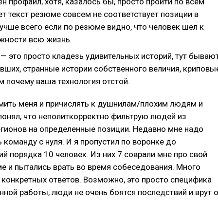
н профайл, хотя, казалось бы, просто пройти по всем
т текст резюме совсем не соответствует позиции в
учше всего если по резюме видно, что человек шел к
жности всю жизнь.
 — это просто кладезь удивительных историй, тут бываю
вших, странные истории собственного величия, криповы
м почему ваша технология отстой.
мить меня и причислять к душнилам/плохим людям и
 понял, что неполиткорректно фильтрую людей из
гионов на определенные позиции. Недавно мне надо
 команду с нуля. И я пропустил по воронке до
й порядка 10 человек. Из них 7 соврали мне про свой
е и пытались врать во время собеседования. Много
 конкретных ответов. Возможно, это просто специфика
нной работы, люди не очень боятся последствий и врут 