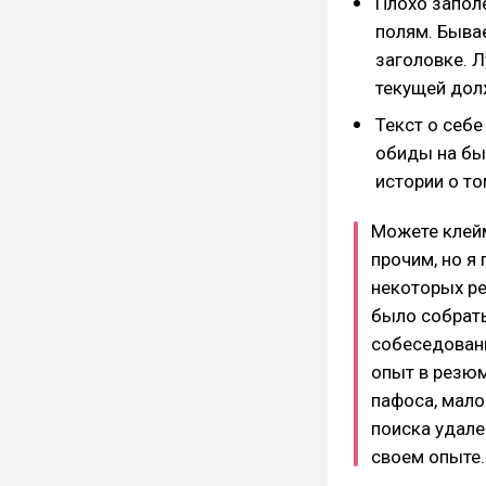
Плохо заполе
полям. Бывае
заголовке. Л
текущей дол
Текст о себе
обиды на бы
истории о то
Можете клей
прочим, но я
некоторых ре
было собрать
собеседовани
опыт в резюм
пафоса, мало
поиска удале
своем опыте.