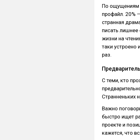
По ощущениям 
профайл. 20% —
странная драма 
писать лишнее 
жизни на чтени
таки устроено 
раз.
Предваритель
С теми, кто пр
предварительно
Странненьких н
Важно поговори
быстро ищет ра
проекте и пози
кажется, что в