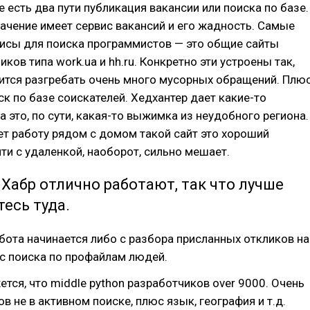
е есть два пути публикация вакансии или поиска по базе.
ачение имеет сервис вакансий и его жадность. Самые
исы для поиска программистов — это общие сайты
ков типа work.ua и hh.ru. Конкретно эти устроены так,
ится разгребать очень много мусорных обращений. Плю
ск по базе соискателей. Хедхантер дает какие-то
а это, по сути, какая-то выжимка из неудобного региона.
ет работу рядом с домом такой сайт это хороший
йти с удаленкой, наоборот, сильно мешает.
Хабр отлично работают, так что лучше
есь туда.
ота начинается либо с разбора присланных откликов на
 с поиска по профайлам людей.
ется, что middle python разработчиков over 9000. Очень
в не в активном поиске, плюс язык, география и т.д.