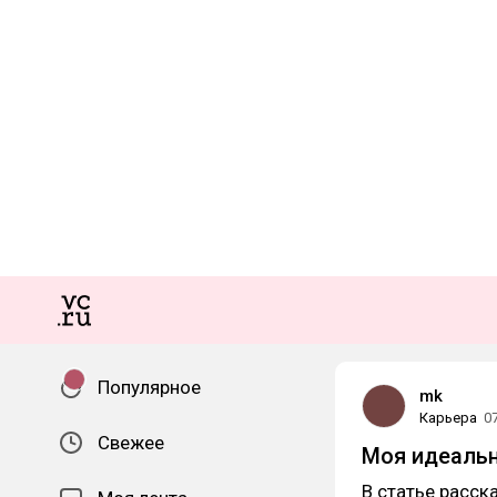
Популярное
mk
Карьера
0
Свежее
Моя идеальн
В статье расск