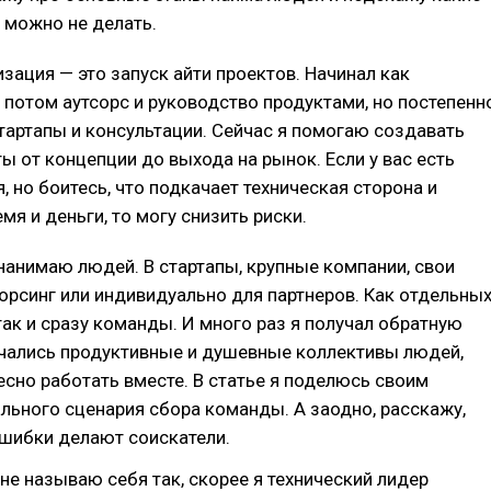
 можно не делать.
зация — это запуск айти проектов. Начинал как
 потом аутсорс и руководство продуктами, но постепенн
тартапы и консультации. Сейчас я помогаю создавать
ы от концепции до выхода на рынок. Если у вас есть
, но боитесь, что подкачает техническая сторона и
мя и деньги, то могу снизить риски.
 нанимаю людей. В стартапы, крупные компании, свои
сорсинг или индивидуально для партнеров. Как отдельны
так и сразу команды. И много раз я получал обратную
учались продуктивные и душевные коллективы людей,
сно работать вместе. В статье я поделюсь своим
ьного сценария сбора команды. А заодно, расскажу,
ошибки делают соискатели.
и не называю себя так, скорее я технический лидер