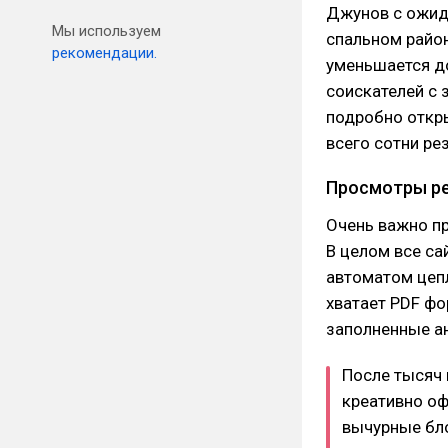
Джунов с ожид
Мы используем
спальном район
рекомендации.
уменьшается до
соискателей с 
подробно откр
всего сотни ре
Просмотры р
Очень важно пр
В целом все са
автоматом цепл
хватает PDF фо
заполненные ан
После тысяч
креативно оф
вычурные бл