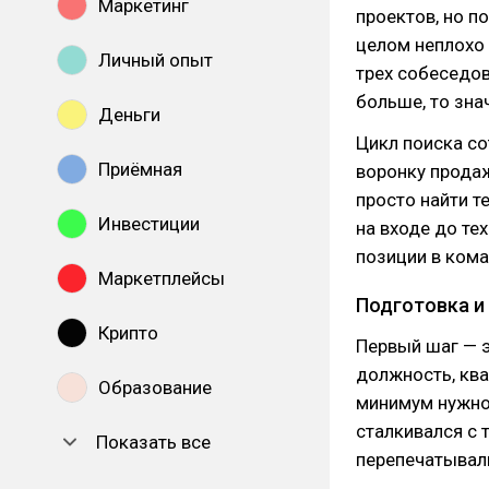
Маркетинг
проектов, но п
целом неплохо 
Личный опыт
трех собеседов
больше, то зна
Деньги
Цикл поиска с
Приёмная
воронку продаж
просто найти т
Инвестиции
на входе до те
позиции в кома
Маркетплейсы
Подготовка и
Крипто
Первый шаг — э
должность, ква
Образование
минимум нужно
сталкивался с 
Показать все
перепечатывали