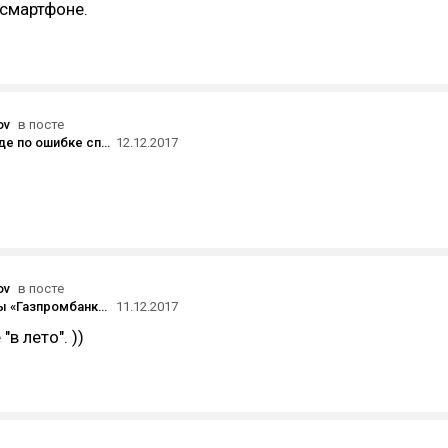
 смартфоне.
ov
в посте
Uber в Канаде по ошибке списал с пассажира больше $14 000 за поездку стоимостью $20
12.12.2017
ov
в посте
Фонд группы «Газпромбанка» запустил «конструктор банков» API Bank
11.12.2017
"в лето". ))