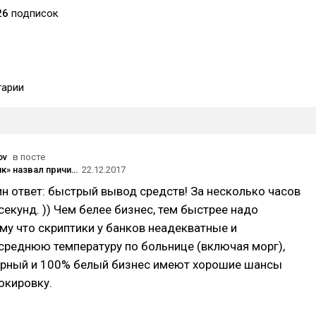
26
подписок
арии
ov
в посте
«Модульбанк» назвал причины блокировки счетов малого бизнеса
22.12.2017
н ответ: быстрый вывод средств! За несколько часов
секунд. )) Чем белее бизнес, тем быстрее надо
му что скриптики у банков неадекватные и
среднюю температуру по больнице (включая морг),
чёрный и 100% белый бизнес имеют хорошие шансы
окировку.