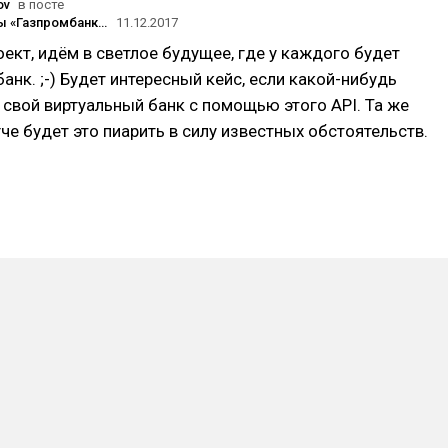
ov
в посте
Фонд группы «Газпромбанка» запустил «конструктор банков» API Bank
11.12.2017
ект, идём в светлое будущее, где у каждого будет
анк. ;-) Будет интересный кейс, если какой-нибудь
 свой виртуальный банк с помощью этого API. Та же
гче будет это пиарить в силу известных обстоятельств.