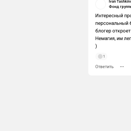
Ivan Tashkin
Интересный про
персональный б
блогер откроет
Немагия, им ле
)
1
Ответить