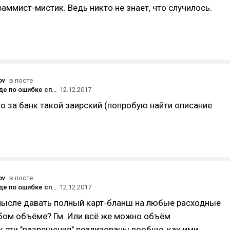
раммист-мистик. Ведь никто не знает, что случилось.
ov
в посте
Uber в Канаде по ошибке списал с пассажира больше $14 000 за поездку стоимостью $20
12.12.2017
то за банк такой заирский (попробую найти описание
ov
в посте
Uber в Канаде по ошибке списал с пассажира больше $14 000 за поездку стоимостью $20
12.12.2017
мысле давать полный карт-бланш на любые расходные
юбом объёме? Гм. Или всё же можно объём
к эти "разрешения" реализованы вообще, как ими