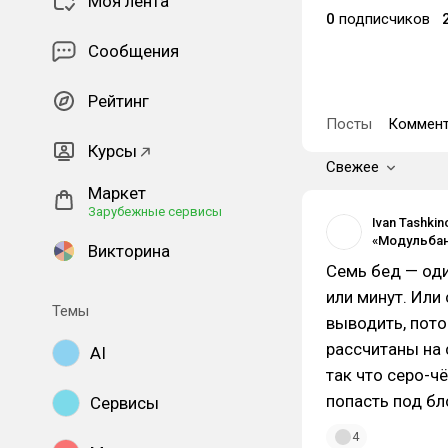
Моя лента
0
подписчиков
Сообщения
Рейтинг
Посты
Коммент
Курсы
Свежее
Маркет
Зарубежные сервисы
Ivan Tashkin
Викторина
Семь бед — оди
или минут. Или 
Темы
выводить, пото
рассчитаны на 
AI
так что серо-
попасть под бл
Сервисы
4