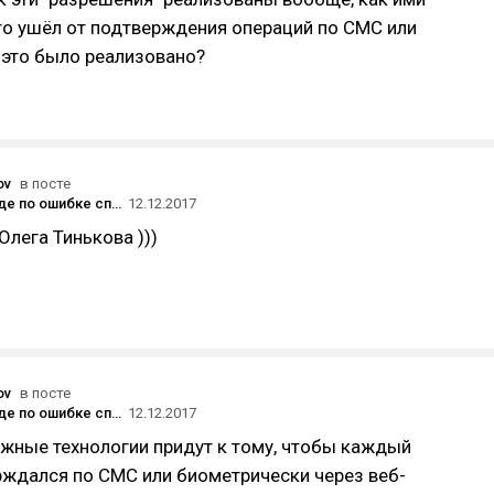
то ушёл от подтверждения операций по СМС или
 это было реализовано?
ov
в посте
Uber в Канаде по ошибке списал с пассажира больше $14 000 за поездку стоимостью $20
12.12.2017
Олега Тинькова )))
ov
в посте
Uber в Канаде по ошибке списал с пассажира больше $14 000 за поездку стоимостью $20
12.12.2017
жные технологии придут к тому, чтобы каждый
рждался по СМС или биометрически через веб-