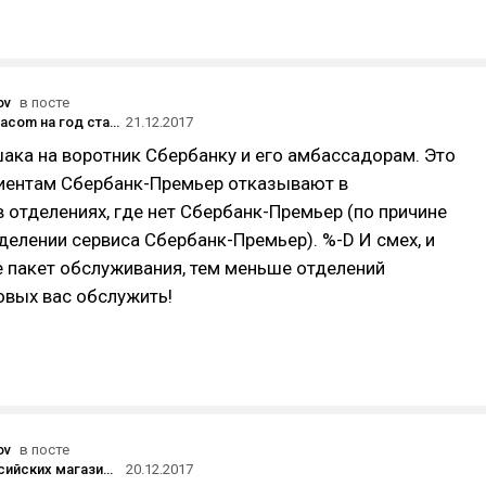
ov
в посте
Блогер Wylsacom на год стал амбассадором «Сбербанка»
21.12.2017
ака на воротник Сбербанку и его амбассадорам. Это
лиентам Сбербанк-Премьер отказывают в
 отделениях, где нет Сбербанк-Премьер (по причине
тделении сервиса Сбербанк-Премьер). %-D И смех, и
е пакет обслуживания, тем меньше отделений
овых вас обслужить!
ov
в посте
В части российских магазинов произошёл сбой в работе онлайн-касс
20.12.2017