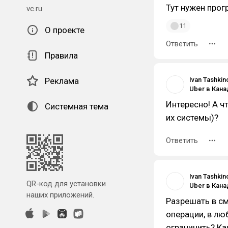
Тут нужен прог
vc.ru
11
О проекте
Ответить
Правила
Реклама
Ivan Tashkin
Интересно! А ч
Системная тема
их системы)?
Ответить
Ivan Tashkin
QR-код для установки
наших приложений.
Разрешать в с
операции, в л
ограничить? Ка