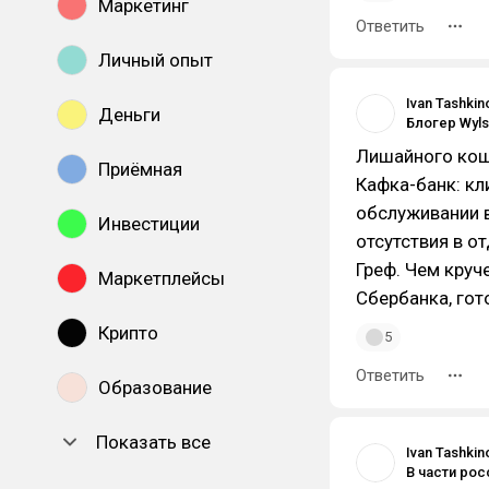
Маркетинг
Ответить
Личный опыт
Ivan Tashkin
Деньги
Лишайного кош
Приёмная
Кафка-банк: к
обслуживании в
Инвестиции
отсутствия в о
Греф. Чем круч
Маркетплейсы
Сбербанка, гот
Крипто
5
Ответить
Образование
Показать все
Ivan Tashkin