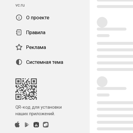
vc.ru
О проекте
Правила
Реклама
Системная тема
QR-код для установки
наших приложений.