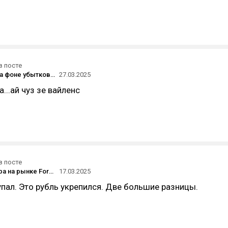
в посте
«Газпром» на фоне убытков ждёт реструктуризация, её возглавляет местная «Серсея Ланнистер» Елена Илюхина — FT
27.03.2025
...ай чуз зе вайленс
в посте
Курс доллара на рынке Forex упал ниже 84 рублей, индекс Мосбиржи растёт
17.03.2025
упал. Это рубль укрепился. Две большие разницы.