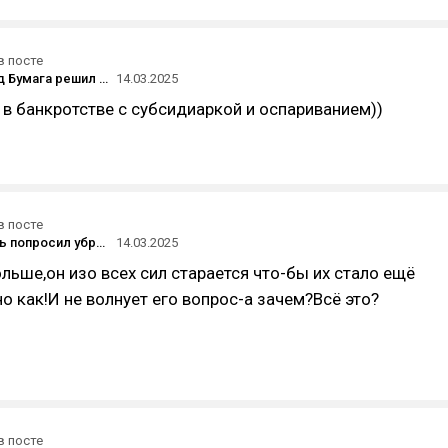
в посте
Блогер Влад Бумага решил обанкротить свою компанию по продаже снеков в России
14.03.2025
 в банкротстве с субсидиаркой и оспариванием))
в посте
«Наниматель попросил убрать из видео надпись "Тестовое задание". Отказал ему, а он — мне»: в Х обсуждают, как компании «разводят» соискателей
14.03.2025
ольше,он изо всех сил старается что-бы их стало ещё
 как!И не волнует его вопрос-а зачем?Всё это?
в посте