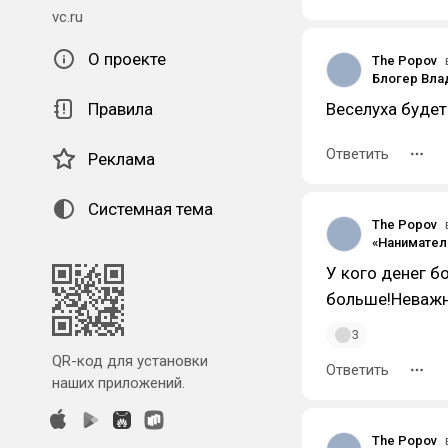
vc.ru
О проекте
The Popov
Правила
Веселуха будет
Ответить
Реклама
Системная тема
The Popov
У кого денег б
больше!Неважно
3
QR-код для установки
Ответить
наших приложений.
The Popov