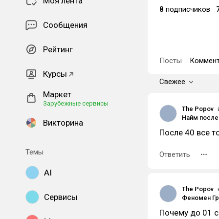
Моя лента
8
подписчиков
Сообщения
Рейтинг
Посты
Коммент
Курсы
Свежее
Маркет
Зарубежные сервисы
The Popov
Викторина
После 40 все т
Темы
Ответить
AI
The Popov
Сервисы
Почему до 01 с