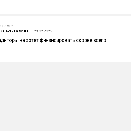
в посте
Приобретение актива по цене ниже рынка. Что следует знать покупателю?
23.02.2025
редиторы не хотят финансировать скорее всего