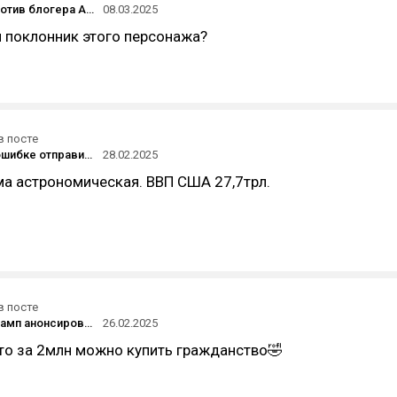
СК завёл против блогера Александры Митрошиной уголовное дело об отмывании денег
08.03.2025
 поклонник этого персонажа?
в посте
Citibank по ошибке отправил клиенту $81 трлн вместо $280 — но перевод остановили, так что деньги остались у банка
28.02.2025
ма астрономическая. ВВП США 27,7трл.
в посте
Дональд Трамп анонсировал продажу «золотых» ВНЖ за $5 млн
26.02.2025
что за 2млн можно купить гражданство🤣