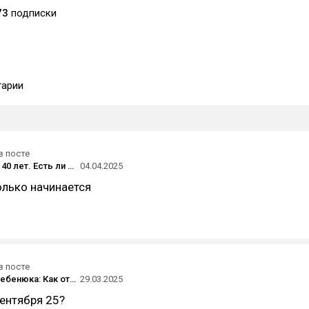
73
подписки
арии
в посте
Найм после 40 лет. Есть ли шанс найти работу?
04.04.2025
олько начинается
в посте
Феномен Гребенюка: Как от учителя по истории дойти до самого популярного предпринимателя в России
29.03.2025
ентября 25?