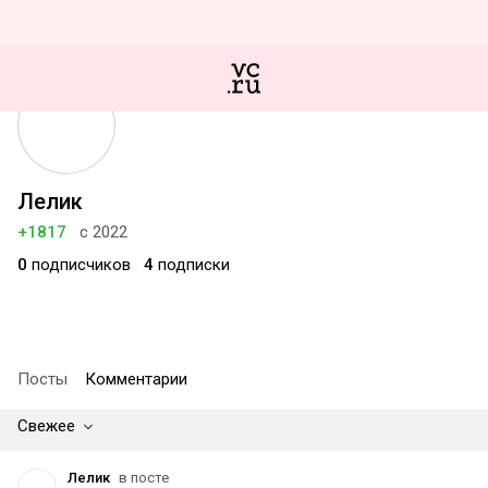
Лелик
+1817
с 2022
0
подписчиков
4
подписки
Посты
Комментарии
Свежее
Лелик
в посте