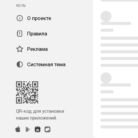
vc.ru
О проекте
Правила
Реклама
Системная тема
QR-код для установки
наших приложений.