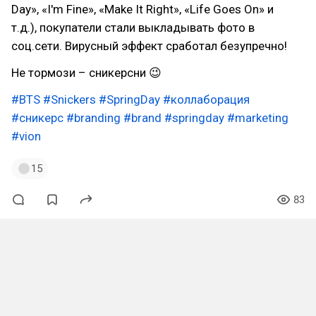
Day», «I'm Fine», «Make It Right», «Life Goes On» и
т.д.), покупатели стали выкладывать фото в
соц.сети. Вирусный эффект сработал безупречно!
Не тормози – сникерсни 😉
#BTS
#Snickers
#SpringDay
#коллаборация
#сникерс
#branding
#brand
#springday
#marketing
#vion
15
83