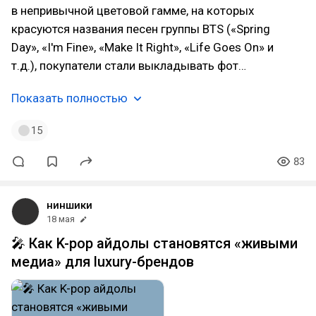
в непривычной цветовой гамме, на которых
красуются названия песен группы BTS («Spring
Day», «I'm Fine», «Make It Right», «Life Goes On» и
т.д.), покупатели стали выкладывать фот…
Показать полностью
15
83
ниншики
18 мая
🎤 Как K-pop айдолы становятся «живыми
медиа» для luxury-брендов