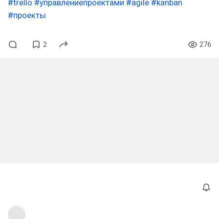
#trello
#управлениепроектами
#agile
#kanban
#проекты
2
276