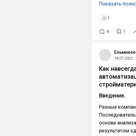
Показать полн
1
4
1
Ельмикее
18.07.2022
Как навсегд
автоматизац
стройматер
Введение.
Разные компани
Последовательн
основе анализа
результатом зд