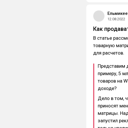
Ельмикее
12.08.2022
Как продава
В статье рассм
товарную матри
для расчетов.
Представим д
примеру, 5 м
товаров на Wi
доходе?
Дело в том, 
приносят мен
матрицы. Над
запустил рек
только увелич