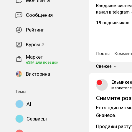
Моя лента
Внедряем систем
канал в telegram 
Сообщения
19
подписчиков
Рейтинг
Курсы
Посты
Коммент
Маркет
eSIM для поездок
Свежее
Викторина
Ельмикее
Маркетпле
Темы
Снимите роз
AI
Есть один моме
бизнесе.
Сервисы
Продажи растут