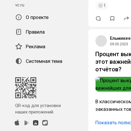
vc.ru
1
О проекте
Правила
Ельмикее
09.03.2023
Реклама
Процент вык
Системная тема
этот важней
отчётов?
В классическо
QR-код для установки
заказанных то
наших приложений.
Показать полн