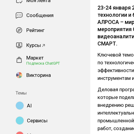
Моя лента
23-24 января
технологии и
Сообщения
АЛРОСА – мир
мероприятия 
Рейтинг
видеоаналити
СМАРТ.
Курсы
Ключевой темо
Маркет
по технологич
Подписка ChatGPT
эффективности
Викторина
инструментам 
Деловая прогр
Темы
которые подел
внедрению реш
AI
интеллектуаль
Сервисы
промышленной 
работ, создани