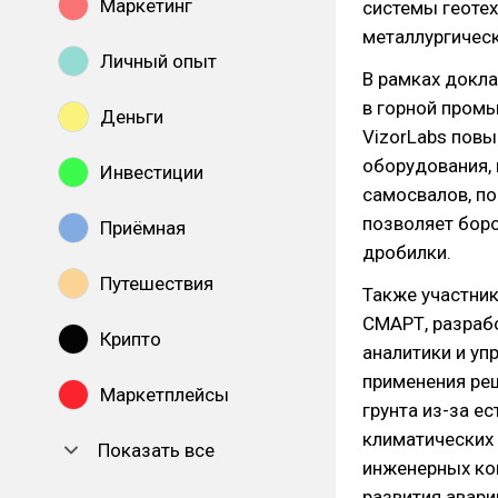
Маркетинг
системы геотех
металлургическ
Личный опыт
В рамках докла
в горной промы
Деньги
VizorLabs пов
оборудования, 
Инвестиции
самосвалов, п
позволяет боро
Приёмная
дробилки.
Путешествия
Также участник
СМАРТ, разраб
Крипто
аналитики и уп
применения реш
Маркетплейсы
грунта из-за е
климатических
Показать все
инженерных ко
развития авари