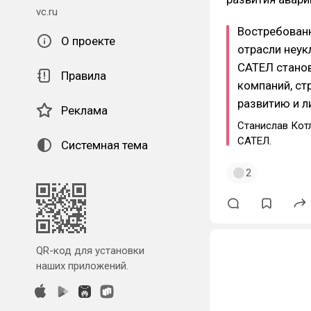
vc.ru
Востребован
О проекте
отрасли неук
САТЕЛ стано
Правила
компаний, ст
развитию и л
Реклама
Станислав Кот
САТЕЛ.
Системная тема
2
QR-код для установки
наших приложений.