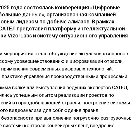
 2025 года состоялась конференция «Цифровые
 большие данные», организованная компанией
овым лидером по добыче алмазов. В рамках
САТЕЛ представил платформу интеллектуальной
ки VizorLabs и систему ситуационного управления
й мероприятия стало обсуждение актуальных вопросов
ескому усовершенствованию и цифровизации отрасли,
 применения современных цифровых технологий,
и практике управления производственными процессами.
амма включала выступления ведущих экспертов САТЕЛ,
ились успешным опытом реализации проектов по
ений в горнодобывающей отрасли: построение системы
ного видеоанализа для соблюдения правил
безопасности при выполнении погрузочно-разгрузочны
е системы контроля конвейерных лент, внедрение