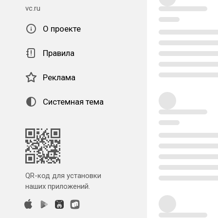
vc.ru
О проекте
Правила
Реклама
Системная тема
QR-код для установки
наших приложений.