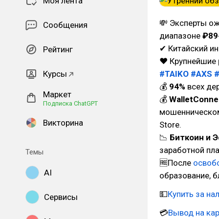
Моя лента
💸 Эксперты ож
Сообщения
диапазоне
₽89
✔ Китайский и
Рейтинг
❤ Крупнейшие 
Курсы
#TAIKO
#AXS
💰
94%
всех де
Маркет
💰
WalletConne
Подписка ChatGPT
мошенническом
Викторина
Store.
📉
Биткоин и 
заработной пла
Темы
🆓После
освоб
AI
образование, б
💵
Купить за на
Сервисы
💳
Вывод на кар