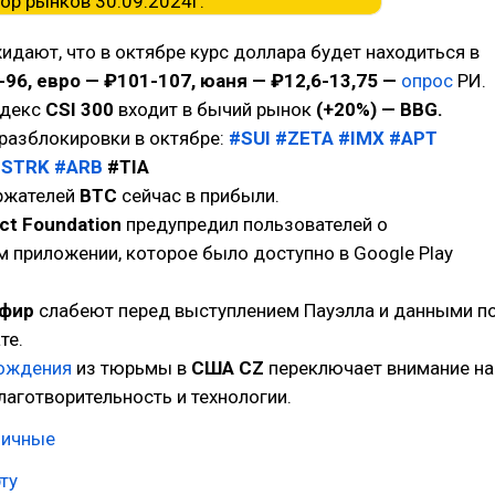
идают, что в октябре курс доллара будет находиться в
-96, евро — ₽101-107, юаня — ₽12,6-13,75 —
опрос
РИ.
ндекс
CSI 300
входит в бычий рынок
(+20%) — BBG.
разблокировки в октябре:
#SUI
#ZETA
#IMX
#APT
#STRK
#ARB
#TIA
ржателей
BTC
сейчас в прибыли.
ct Foundation
предупредил пользователей о
 приложении, которое было доступно в Google Play
Эфир
слабеют перед выступлением Пауэлла и данными п
те.
ождения
из тюрьмы в
США CZ
переключает внимание на
лаготворительность и технологии.
личные
ту