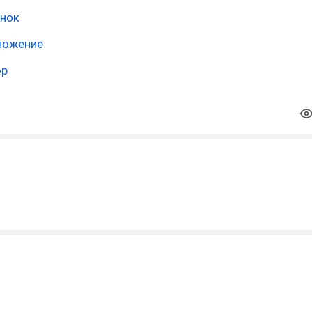
нок
ложение
op