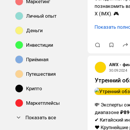
Маркетинг
познакомить ва
X (IMX). 🎮
Личный опыт
Показать полн
Деньги
Инвестиции
Приёмная
AWX - фи
30.09.2024
Путешествия
Утренний об
Крипто
Маркетплейсы
💸 Эксперты ож
диапазоне
₽89
Показать все
✔ Китайский и
❤ Крупнейшие 