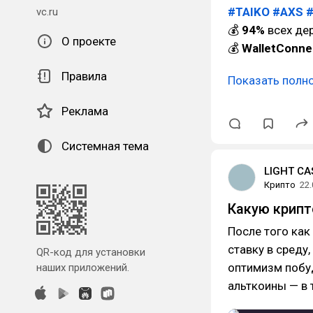
#TAIKO
#AXS
vc.ru
💰
94%
всех де
О проекте
💰
WalletConne
Правила
Показать полн
Реклама
Системная тема
LIGHT CA
Крипто
22.
Какую крипт
После того как
ставку в среду
QR-код для установки
оптимизм побу
наших приложений.
альткоины — в 