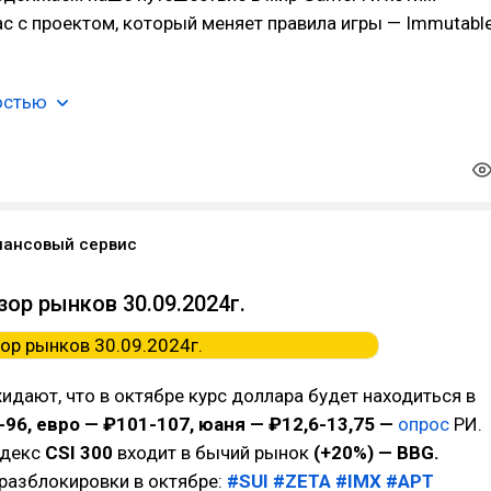
с с проектом, который меняет правила игры — Immutabl
остью
нансовый сервис
зор рынков 30.09.2024г.
идают, что в октябре курс доллара будет находиться в
-96, евро — ₽101-107, юаня — ₽12,6-13,75 —
опрос
РИ.
ндекс
CSI 300
входит в бычий рынок
(+20%) — BBG.
разблокировки в октябре:
#SUI
#ZETA
#IMX
#APT