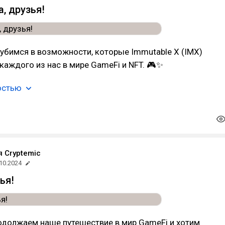
, друзья!
убимся в возможности, которые Immutable X (IMX)
каждого из нас в мире GameFi и NFT. 🎮✨
остью
 Cryptemic
10.2024
ья!
одолжаем наше путешествие в мир GameFi и хотим