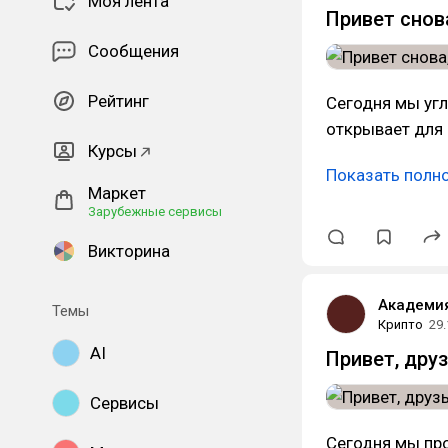
Моя лента
Привет снова
Сообщения
Рейтинг
Сегодня мы угл
открывает для 
Курсы
Показать полн
Маркет
Зарубежные сервисы
Викторина
Академия
Темы
Крипто
29.
AI
Привет, друз
Сервисы
Сегодня мы пр