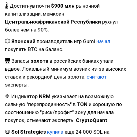
🌡 Достигнув почти
$900 млн
рыночной
капитализации, мемкоин
Центральноафриканской Республики
рухнул
более чем на 90%.
💥
Японский
производитель игр Gumi
начал
покупать BTC на баланс.
🌉 Запасы
золота
в российских банках упали
вдвое. Локальный минимум возник из-за высоких
ставок и рекордной цены золота,
считают
эксперты.
🔷 Индикатор
NRM
указывает на возможную
сильную "перепроданность" в
TON
и хорошую по
соотношению "риск/профит" зону для начала
покупок, отмечают эксперты
CryptoQuant
.
🔳
Sol Strategies
купила
еще 24 000 SOL на