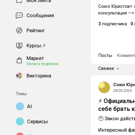
Моя лента
Союз Юристов+ э
консультация —
Сообщения
3
подписчика
0
Рейтинг
Курсы
Посты
Коммент
Маркет
Оплата подписок
Свежее
Викторина
Союз Юр
28.05.2025
Темы
⚡️ Официаль
AI
себе брать 
🕚 Закон дейст
Сервисы
Интересный фак