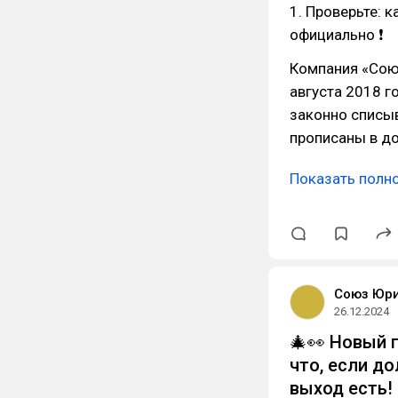
1. Проверьте: 
официально ❗
Компания «Сою
августа 2018 г
законно списыв
прописаны в до
Показать полн
Союз Юр
26.12.2024
🎄👀 Новый 
что, если д
выход есть!