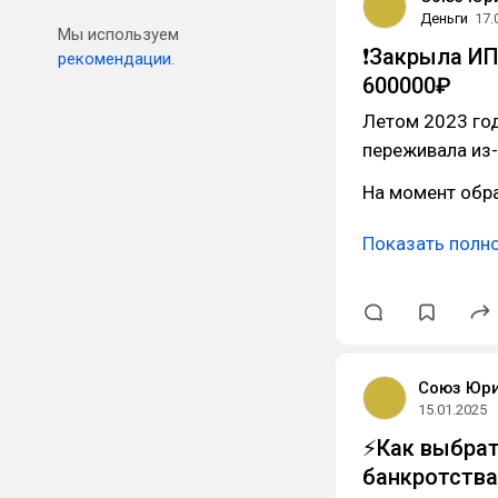
Деньги
17.
Мы используем
❗️Закрыла ИП
рекомендации.
600000₽
Летом 2023 год
переживала из-
На момент обра
Показать полн
Союз Юр
15.01.2025
⚡️Как выбра
банкротства