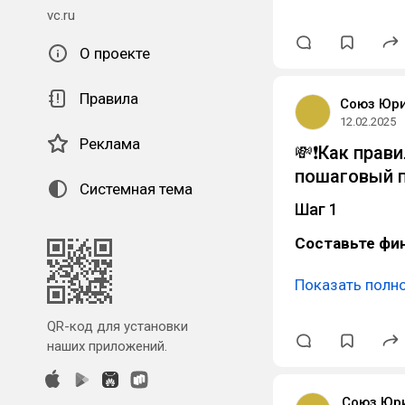
vc.ru
О проекте
Правила
Союз Юр
12.02.2025
Реклама
💸❗️Как пра
пошаговый п
Системная тема
Шаг 1
Составьте фи
Показать полн
QR-код для установки
наших приложений.
Союз Юр