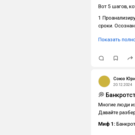
Вот 5 шагов, к
1 Проанализиру
сроки. Осозна
Показать полн
Союз Юр
20.12.2024
💭 Банкротс
Многие люди из
Давайте разбер
Миф 1:
Банкротс