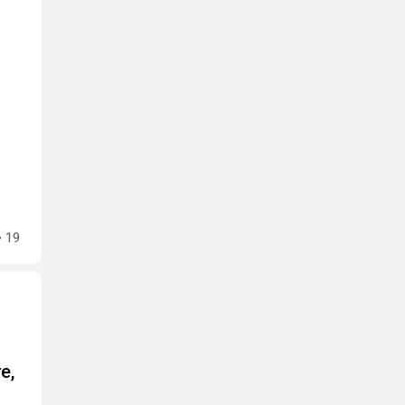
19
е,