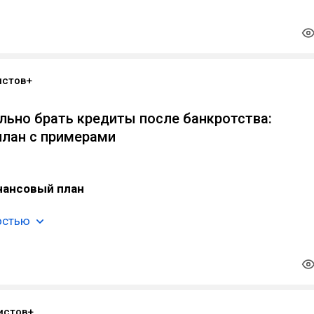
истов+
вильно брать кредиты после банкротства:
лан с примерами
нансовый план
остью
истов+