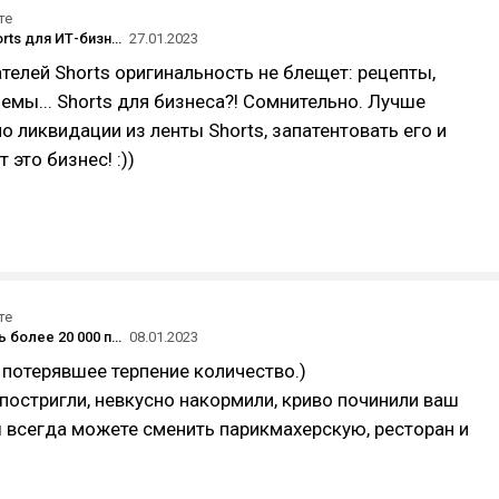
те
YouTube Shorts для ИТ-бизнеса: аналитика и личный опыт. Есть ли польза?
27.01.2023
ателей Shorts оригинальность не блещет: рецепты,
мемы... Shorts для бизнеса?! Сомнительно. Лучше
по ликвидации из ленты Shorts, запатентовать его и
 это бизнес! :))
те
Как получить более 20 000 пользователей по миру за три месяца с бюджетом $50?
08.01.2023
 потерявшее терпение количество.)
 постригли, невкусно накормили, криво починили ваш
 всегда можете сменить парикмахерскую, ресторан и