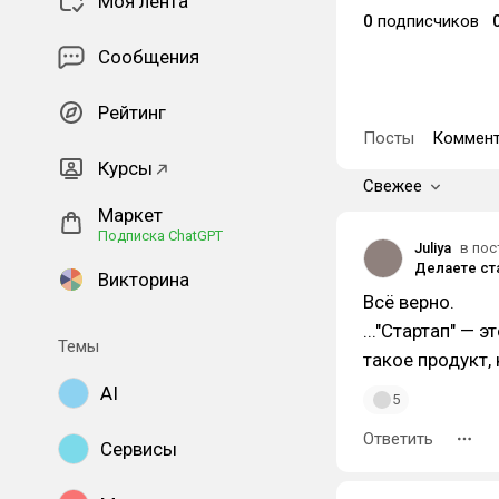
Моя лента
0
подписчиков
Сообщения
Рейтинг
Посты
Коммент
Курсы
Свежее
Маркет
Подписка ChatGPT
Juliya
в пос
Викторина
Всё верно.
..."Стартап" — 
Темы
такое продукт, 
AI
5
Ответить
Сервисы