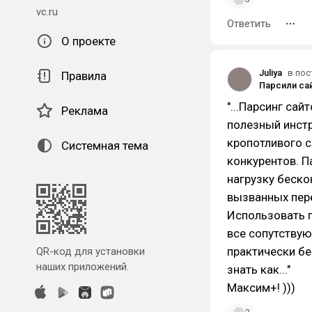
vc.ru
Ответить
О проекте
Juliya
в пос
Правила
"...Парсинг сай
Реклама
полезный инстр
кропотливого с
Системная тема
конкурентов. П
нагрузку беско
вызванных пер
Использовать п
все сопутству
практически бе
QR-код для установки
наших приложений.
знать как..."
Максим+! )))