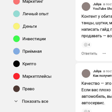
Маркетинг
Juliya
в пос
Личный опыт
Контент у обит
танцы, шутки, 
Деньги
написать гайд 
продавать — вот
Инвестиции
4
Приёмная
Ответить
Крипто
Juliya
в пос
Маркетплейсы
Качество — это
Право
Если вас плохо
автомобиль, вы
Показать все
автосервис.
3