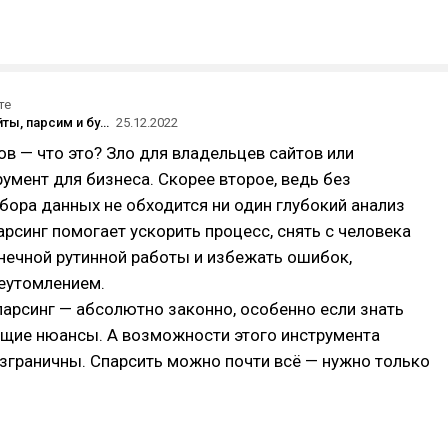
те
Парсили сайты, парсим и будем парсить. И не нужно этому мешать!
25.12.2022
тов — что это? Зло для владельцев сайтов или
умент для бизнеса. Скорее второе, ведь без
бора данных не обходится ни один глубокий анализ
арсинг помогает ускорить процесс, снять с человека
нечной рутинной работы и избежать ошибок,
еутомлением.
арсинг — абсолютно законно, особенно если знать
ющие нюансы. А возможности этого инструмента
зграничны. Спарсить можно почти всё — нужно только