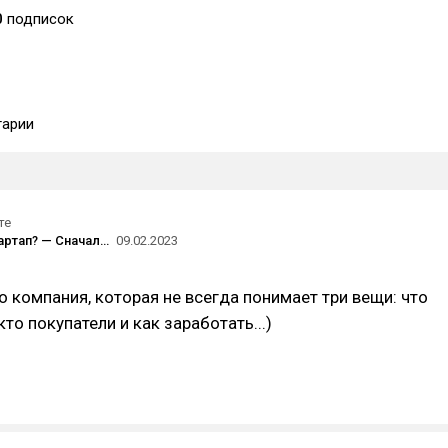
0
подписок
арии
те
Делаете стартап? — Сначала продай, а потом делайте! Можно иначе? Да, но продай сначала
09.02.2023
это компания, которая не всегда понимает три вещи: что
кто покупатели и как заработать...)